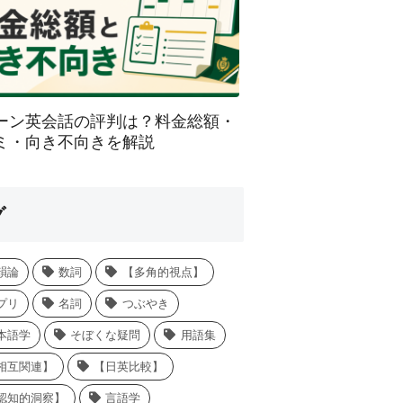
ーン英会話の評判は？料金総額・
ミ・向き不向きを解説
グ
韻論
数詞
【多角的視点】
プリ
名詞
つぶやき
本語学
そぼくな疑問
用語集
相互関連】
【日英比較】
認知的洞察】
言語学