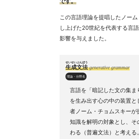
です。
この言語理論を提唱したノーム
し上げた20世紀を代表する言
影響を与えました。
せいせいぶんぽう
生成文法
generative grammar
理論・分野名
言語を「暗記した文の集ま
を生み出す心の中の装置とし
者ノーム・チョムスキーが
知識を解明の対象とし、そ
わる（普遍文法）と考える