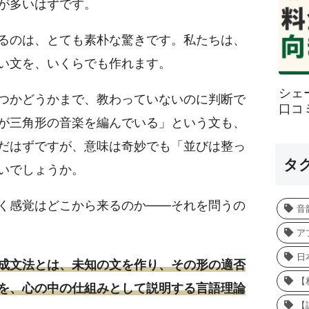
が多いはずです。
るのは、とても素朴な驚きです。私たちは、
い文を、いくらでも作れます。
シェ
つかどうかまで、教わっていないのに判断で
口コ
が三角形の音楽を編んでいる」という文も、
だはずですが、意味は奇妙でも「並びは整っ
タ
いでしょうか。
く感覚はどこから来るのか——それを問うの
音
ア
日
成文法とは、未知の文を作り、その形の適否
【
を、心の中の仕組みとして説明する言語理論
【