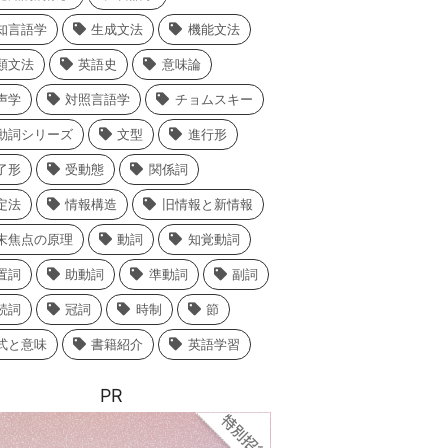
知言語学
生成文法
機能文法
類文法
英語史
意味論
声学
対照言語学
チョムスキー
動詞シリーズ
文型
進行形
了形
受動態
関係詞
定法
情報構造
旧情報と新情報
末焦点の原理
動詞
知覚動詞
置詞
助動詞
準動詞
副詞
続詞
冠詞
時制
節
式と意味
書籍紹介
英語学習
PR