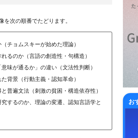
像を次の順番でたどります。
か（チョムスキーが始めた理論）
作れるのか（言語の創造性・句構造）
「意味が通るか」の違い（文法性判断）
れた背景（行動主義・認知革命）
得と普遍文法（刺激の貧困・構造依存性）
お
研究するのか、理論の変遷、認知言語学と