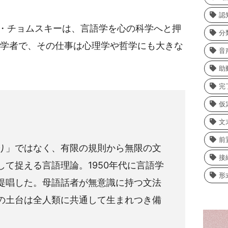
認
・チョムスキーは、言語学を心の科学へと押
分
語学者で、その仕事は心理学や哲学にも大きな
音
助
完
仮
文
前
り」ではなく、有限の規則から無限の文
接
て捉える言語理論。1950年代に言語学
形
提唱した。母語話者が無意識に持つ文法
の土台は全人類に共通して生まれつき備
。