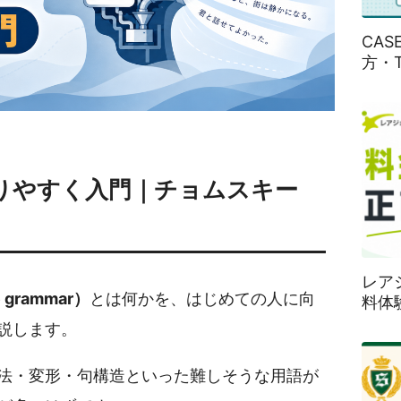
CA
方・
りやすく入門｜チョムスキー
レア
 grammar）
とは何かを、はじめての人に向
料体
説します。
法・変形・句構造といった難しそうな用語が