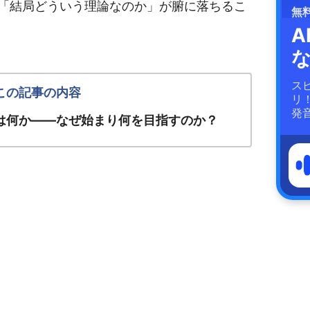
「結局どういう理論なのか」が腑に落ちるこ
無
A
ス
リ
発
は何か——なぜ始まり何を目指すのか？