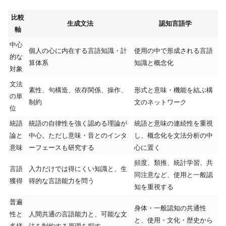
比較
生成文法
認知言語学
軸
中心
個人の心に内在する言語知識・計
使用の中で形成される言語
的な
算体系
知識と概念化
対象
文法
素性、句構造、依存関係、操作、
形式と意味・機能を結ぶ構
の単
制約
文のネットワーク
位
統語
統語の自律性を強く認める理論が
統語と意味の連続性を重視
論と
中心。ただし意味・音とのインタ
し、概念化を文法分析の中
意味
ーフェースも研究する
心に置く
頻度、類推、統計学習、共
言語
入力だけでは得にくい知識と、生
同注意など、使用と一般認
獲得
得的な言語能力を問う
知を重視する
普遍
身体・一般認知の共通性
性と
人間共通の言語能力と、可能な文
と、使用・文化・歴史から