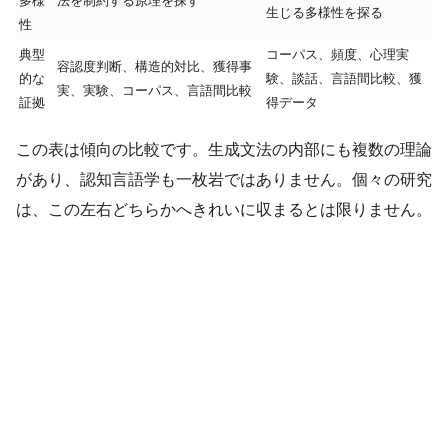
多様
法を制約する原理を探す
生じる多様性を探る
性
典型
コーパス、頻度、心理実
容認度判断、構造的対比、獲得事
的な
験、談話、言語間比較、獲
実、実験、コーパス、言語間比較
証拠
得データ
この表は傾向の比較です。生成文法の内部にも複数の理論
があり、認知言語学も一枚岩ではありません。個々の研究
は、この左右どちらかへきれいに収まるとは限りません。