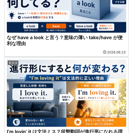
なぜ have a look と言う？意味の薄い take/have が便
利な理由
2026.06.23
英文法
I’m lovin’ it は文法ミス？状態動詞が進行形になれる理