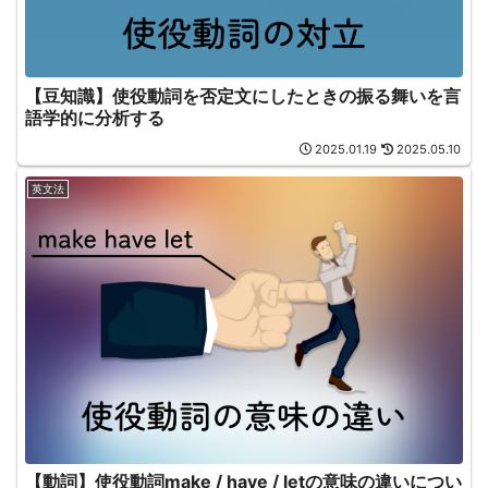
【豆知識】使役動詞を否定文にしたときの振る舞いを言
語学的に分析する
2025.01.19
2025.05.10
英文法
【動詞】使役動詞make / have / letの意味の違いについ