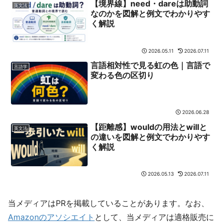
【境界線】need・dareは助動詞
英文法
なのかを図解と例文でわかりやす
く解説
2026.05.11
2026.07.11
言語相対性で見る虹の色｜言語で
言語学
変わる色の区切り
2026.06.28
【距離感】wouldの用法とwillと
英文法
の違いを図解と例文でわかりやす
く解説
2026.05.13
2026.07.11
当メディアはPRを掲載していることがあります。なお、
Amazonのアソシエイト
として、当メディアは適格販売に