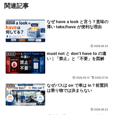
関連記事
なぜ have a look と言う？意味の
言語学
薄い take/have が便利な理由
2026.06.23
must not と don’t have to の違
英文法
い｜「禁止」と「不要」を図解
2026.05.13
2026.07.16
なぜバスは on で車は in？前置詞
英文法
は乗り物では決まらない
2026.06.23