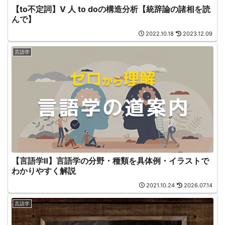
【to不定詞】V 人 to doの構造分析【統辞論の諸相を読
んで】
2022.10.18
2023.12.09
言語学
【言語学Ⅱ】言語学の分野・種類を具体例・イラストで
わかりやすく解説
2021.10.24
2026.07.14
言語学