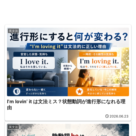
英文法
I’m lovin’ it は文法ミス？状態動詞が進行形になれる理
由
2026.06.23
英文法