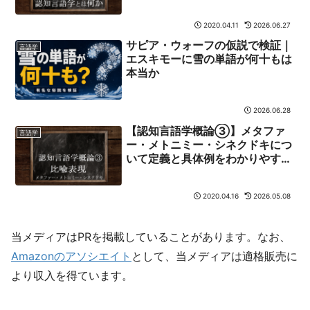
2020.04.11
2026.06.27
サピア・ウォーフの仮説で検証｜
言語学
エスキモーに雪の単語が何十もは
本当か
2026.06.28
【認知言語学概論③】メタファ
言語学
ー・メトニミー・シネクドキにつ
いて定義と具体例をわかりやすく
解説
2020.04.16
2026.05.08
当メディアはPRを掲載していることがあります。なお、
Amazonのアソシエイト
として、当メディアは適格販売に
より収入を得ています。