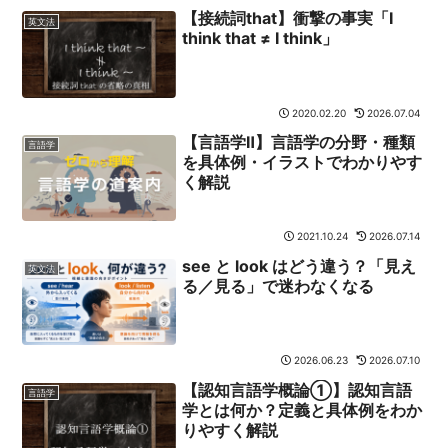
【接続詞that】衝撃の事実「I
英文法
think that ≠ I think」
2020.02.20
2026.07.04
【言語学Ⅱ】言語学の分野・種類
言語学
を具体例・イラストでわかりやす
く解説
2021.10.24
2026.07.14
see と look はどう違う？「見え
英文法
る／見る」で迷わなくなる
2026.06.23
2026.07.10
【認知言語学概論①】認知言語
言語学
学とは何か？定義と具体例をわか
りやすく解説