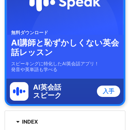
無料ダウンロード
AI講師と恥ずかしくない英会
話レッスン
スピーキングに特化したAI英会話アプリ！
発音や英単語も学べる
AI英会話
入手
スピーク
INDEX