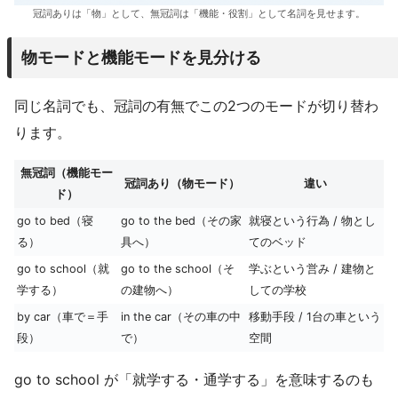
冠詞ありは「物」として、無冠詞は「機能・役割」として名詞を見せます。
物モードと機能モードを見分ける
同じ名詞でも、冠詞の有無でこの2つのモードが切り替わ
ります。
無冠詞（機能モー
冠詞あり（物モード）
違い
ド）
go to bed（寝
go to the bed（その家
就寝という行為 / 物とし
る）
具へ）
てのベッド
go to school（就
go to the school（そ
学ぶという営み / 建物と
学する）
の建物へ）
しての学校
by car（車で＝手
in the car（その車の中
移動手段 / 1台の車という
段）
で）
空間
go to school が「就学する・通学する」を意味するのも