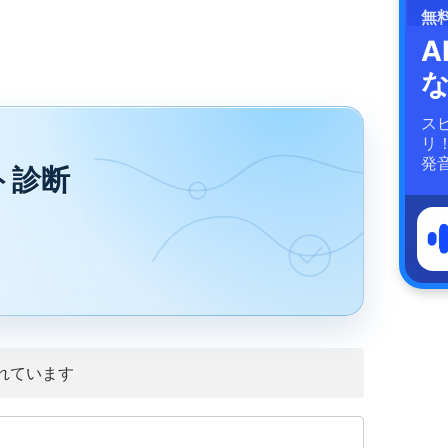
無
A
ス
リ
発
ト診断
れています