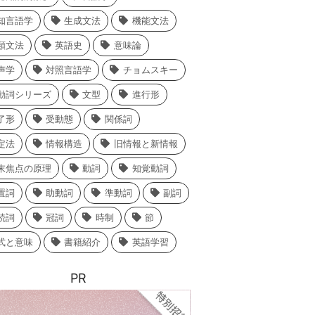
知言語学
生成文法
機能文法
類文法
英語史
意味論
声学
対照言語学
チョムスキー
動詞シリーズ
文型
進行形
了形
受動態
関係詞
定法
情報構造
旧情報と新情報
末焦点の原理
動詞
知覚動詞
置詞
助動詞
準動詞
副詞
続詞
冠詞
時制
節
式と意味
書籍紹介
英語学習
PR