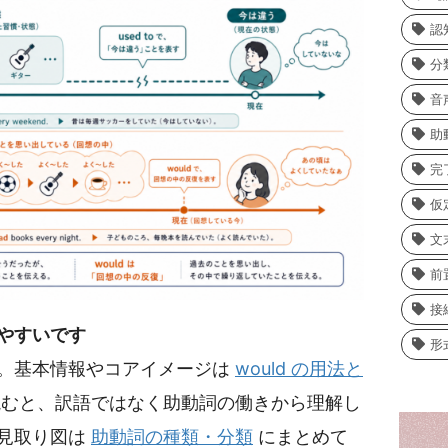
認
分
音
助
完
仮
文
前
接
やすいです
形
。基本情報やコアイメージは
would の用法と
むと、訳語ではなく助動詞の働きから理解し
見取り図は
助動詞の種類・分類
にまとめて