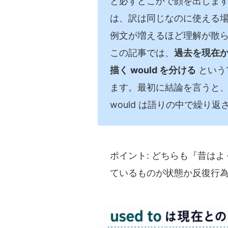
と必ずどこかで顔を出しま
は、訳は同じなのに使える
例文が増えるほど理解が散
この記事では、
過去を現在から
描く would を分ける
という
ます。最初に結論を言うと、u
would は語りの中で繰り
ポイント: どちらも『昔は
ているものが状態か反復行