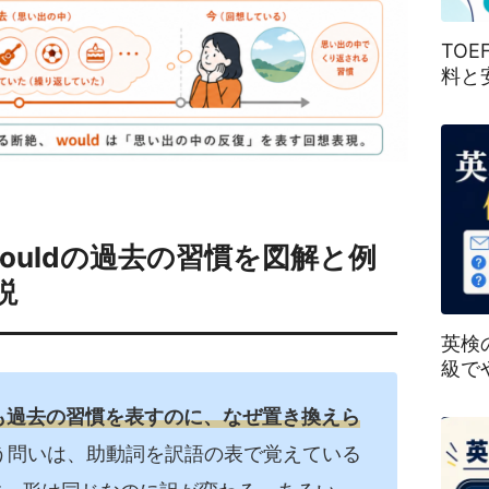
TO
料と
とwouldの過去の習慣を図解と例
説
英検
級で
はどちらも過去の習慣を表すのに、なぜ置き換えら
う問いは、助動詞を訳語の表で覚えている