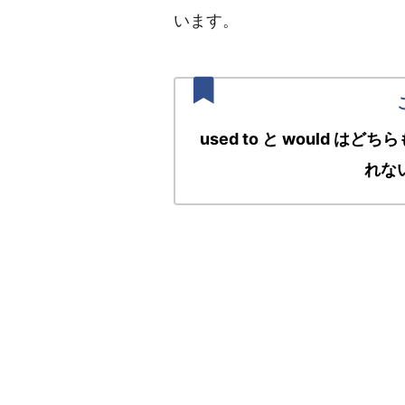
います。
used to と would
れな