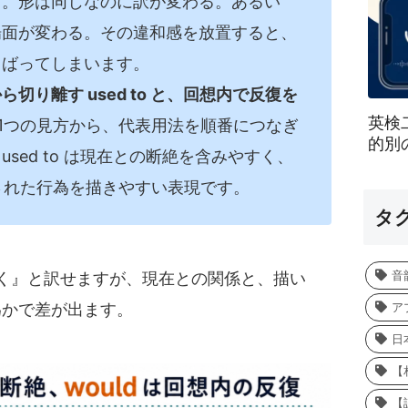
す。形は同じなのに訳が変わる。あるい
場面が変わる。その違和感を放置すると、
らばってしまいます。
切り離す used to と、回想内で反復を
英検
1つの見方から、代表用法を順番につなぎ
的別
sed to は現在との断絶を含みやすく、
返された行為を描きやすい表現です。
タ
音
よく』と訳せますが、現在との関係と、描い
ア
為かで差が出ます。
日
【
【