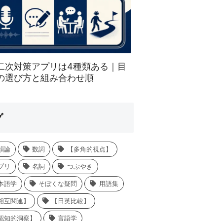
二次対策アプリは4種類ある｜目
の選び方と組み合わせ順
グ
韻論
数詞
【多角的視点】
プリ
名詞
つぶやき
本語学
そぼくな疑問
用語集
相互関連】
【日英比較】
認知的洞察】
言語学