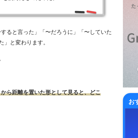
は「〜すると言った」「〜だろうに」「〜していた
た」と変わります。
。
ill から距離を置いた形として見ると、どこ
お