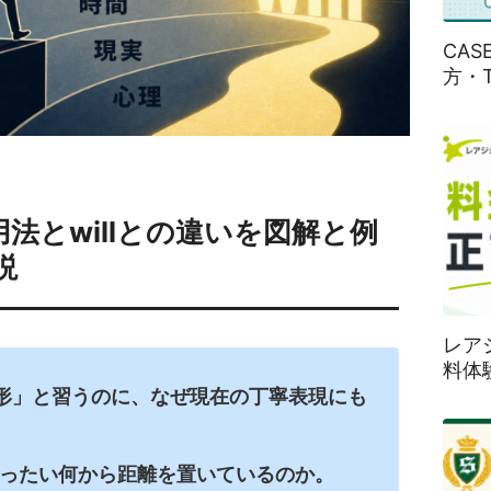
CA
方・
用法とwillとの違いを図解と例
説
レア
料体
 の過去形」と習うのに、なぜ現在の丁寧表現にも
は、いったい何から距離を置いているのか。