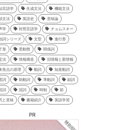
知言語学
生成文法
機能文法
類文法
英語史
意味論
声学
対照言語学
チョムスキー
動詞シリーズ
文型
進行形
了形
受動態
関係詞
定法
情報構造
旧情報と新情報
末焦点の原理
動詞
知覚動詞
置詞
助動詞
準動詞
副詞
続詞
冠詞
時制
節
式と意味
書籍紹介
英語学習
PR