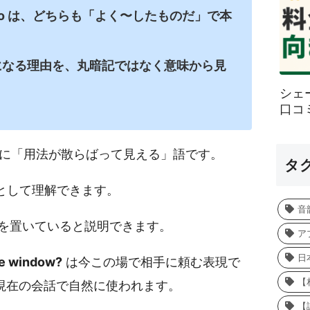
used to は、どちらも「よく〜したものだ」で本
が丁寧になる理由を、丸暗記ではなく意味から見
シェ
口コ
とくに「用法が散らばって見える」語です。
タ
形として理解できます。
音
を置いていると説明できます。
ア
日
he window?
は今この場で相手に頼む表現で
【
現在の会話で自然に使われます。
【