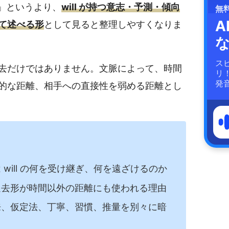
去形」というより、
will が持つ意志・予測・傾向
無
A
て述べる形
として見ると整理しやすくなりま
ス
去だけではありません。文脈によって、時間
リ
発
的な距離、相手への直接性を弱める距離とし
 は will の何を受け継ぎ、何を遠ざけるのか
去形が時間以外の距離にも使われる理由
、仮定法、丁寧、習慣、推量を別々に暗