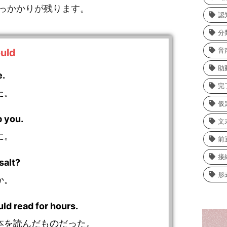
っかかりが残ります。
認
分
音
ld
助
e.
完
た。
仮
p you.
文
に。
前
接
salt?
形
か。
uld read for hours.
本を読んだものだった。