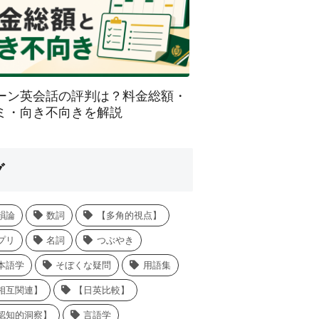
ーン英会話の評判は？料金総額・
ミ・向き不向きを解説
グ
韻論
数詞
【多角的視点】
プリ
名詞
つぶやき
本語学
そぼくな疑問
用語集
相互関連】
【日英比較】
認知的洞察】
言語学