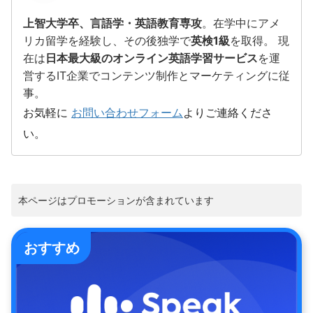
上智大学卒、言語学・英語教育専攻
。在学中にアメ
リカ留学を経験し、その後独学で
英検1級
を取得。 現
在は
日本最大級のオンライン英語学習サービス
を運
営するIT企業でコンテンツ制作とマーケティングに従
事。
お気軽に
お問い合わせフォーム
よりご連絡くださ
い。
本ページはプロモーションが含まれています
おすすめ