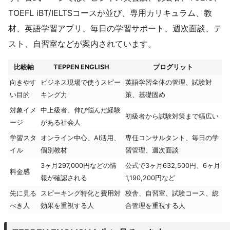
TOEFL iBT/IELTSコースが並び、専用カリキュラム、教
材、英語学習アプリ、毎日の学習サポート、週次面談、テ
スト、自習室などが案内されています。
比較軸
TEPPEN ENGLISH
プログリット
向きやす
ビジネス現場で使うスピー
英語学習全体の管理、試験対
い目的
キング力
策、基礎固め
対象イメ
中上級者、伸び悩んだ経験
初級者から試験対策まで幅広い
ージ
がある社会人
学習スタ
オンライン中心、AI活用、
専任コンサルタント、毎日の学
イル
個別教材
習管理、週次面談
3ヶ月297,000円などの情
公式で3ヶ月632,500円、6ヶ月
料金感
報が確認される
1,190,200円など
先に見る
スピーキング特化と費用対
校舎、自習室、試験コース、総
べき人
効果を重視する人
合管理を重視する人