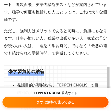
ート、週次面談、英語力診断テストなどが案内されていま
す。独学で何度も挫折した人にとっては、これは大きな価
値です。
ただし、強制力はメリットであると同時に、負担にもなり
ます。仕事が忙しい人、残業や出張が多い人、家族の予定
が読めない人は、「理想の学習時間」ではなく「最悪の週
でも続けられる学習時間」で判断してください。
学習負荷の結論
発話目的が明確なら、TEPPEN ENGLISHで目
的別の負荷設計を確認
TEPPEN ENGLISH公式サイト
学習管理の強制力がほしいなら、プログリッ
まずは無料で使ってみる
トの厚いサポートを確認