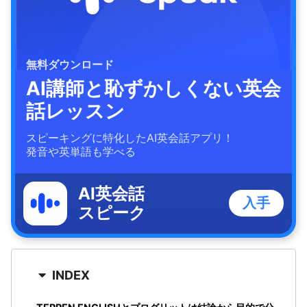
無料ダウンロード
AI講師と恥ずかしくない英会
話レッスン
スピーキングに特化したAI英会話アプリ！
発音や英単語も学べる
AI英会話
入手
スピーク
INDEX