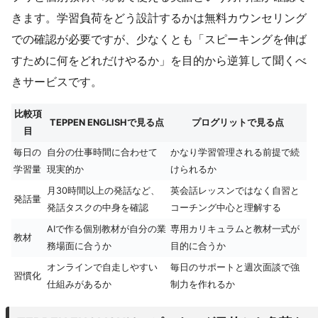
きます。学習負荷をどう設計するかは無料カウンセリング
での確認が必要ですが、少なくとも「スピーキングを伸ば
すために何をどれだけやるか」を目的から逆算して聞くべ
きサービスです。
比較項
TEPPEN ENGLISHで見る点
プログリットで見る点
目
毎日の
自分の仕事時間に合わせて
かなり学習管理される前提で続
学習量
現実的か
けられるか
月30時間以上の発話など、
英会話レッスンではなく自習と
発話量
発話タスクの中身を確認
コーチング中心と理解する
AIで作る個別教材が自分の業
専用カリキュラムと教材一式が
教材
務場面に合うか
目的に合うか
オンラインで自走しやすい
毎日のサポートと週次面談で強
習慣化
仕組みがあるか
制力を作れるか