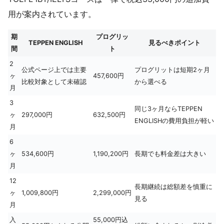
用が案内されています。
期
プログリッ
TEPPEN ENGLISH
見るべきポイント
間
ト
2
公式ページ上では主要
プログリットは短期2ヶ月
ヶ
457,600円
比較対象として未確認
から選べる
月
3
同じ3ヶ月ならTEPPEN
ヶ
297,000円
632,500円
ENGLISHの費用負担が軽い
月
6
ヶ
534,600円
1,190,200円
長期でも料金差は大きい
月
12
長期継続は総額差を慎重に
ヶ
1,009,800円
2,299,000円
見る
月
入
55,000円込