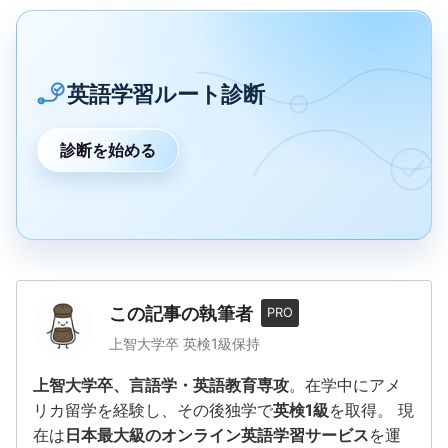
英語学習ルート診断
診断を始める
この記事の執筆者
PRO
上智大学卒 英検1級保持
上智大学卒、言語学・英語教育専攻
。在学中にアメ
リカ留学を経験し、その後独学で
英検1級
を取得。 現
在は
日本最大級のオンライン英語学習サービス
を運