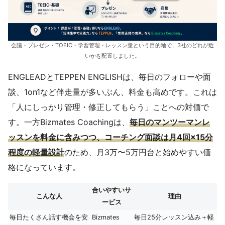
会議・プレゼン・TOEIC・学習管理・レッスン量という目的軸で、3社のどれが近
いかを配置しました。
ENGLEADとTEPPEN ENGLISHは、毎日のフォローや面
談、1on1など伴走量が多いぶん、料金も高めです。これは
「人にしっかり管理・修正してもらう」ことへの対価で
す。一方Bizmates Coachingは、
毎日のマンツーマンレ
ッスンを料金に含みつつ、コーチング面談は月4回×15分
程度の軽量設計
のため、月3万〜5万円台と始めやすい価
格になっています。
合いやすいサ
こんな人
理由
ービス
毎日たくさん話す機会を安
Bizmates
毎日25分レッスン込み＋軽