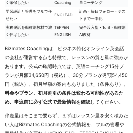
く確保したい
Coaching
量コーチング
学習設計と管理をフルで任
計画・毎日フォロー・テス
ENGLEAD
せたい
トまで一本化
実務発話を職種別教材で濃
TEPPEN
完全没入型・1on1・職種別
く伸ばしたい
ENGLISH
AI教材
Bizmates Coachingは、ビジネス特化オンライン英会話
の会社が運営する点も特徴で、レッスンの質と量に強みが
あります。公式の確認時点では、英語コーチング15分プ
ランが月額34,650円（税込）、30分プランが月額54,450
円（税込）、初月半額の案内もありました（条件あり）。
料金やプラン、初月割引の条件は変わる可能性があるた
め、申込前に必ず公式で最新情報を確認
してください。
伴走量はそこまで要らず、まずはレッスン量を安く積みた
い人はBizmates Coachingの公式情報を、フルの管理や