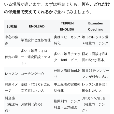
いる場所が違います。まずは料金よりも、
何を、どれだけ
の伴走量で支えてくれるか
で並べてみましょう。
TEPPEN
Bizmates
比較軸
ENGLEAD
ENGLISH
Coaching
中心の強
実務スピーキング
毎日のレッスン量
学習設計と進捗管理
み
特化
＋軽量コーチング
多い（毎日フォロ
多い（毎日チェッ
軽め（面談は月4
伴走の量
ー・週次面談・テス
ク・1on1・ピア）
回×15分が基本）
ト）
外国人講師1on1あ
毎日25分マンツー
レッスン
コーチング中心
り
マンが料金に含む
対象イメ
基礎・TOEICも含め
中上級者の実務発
レッスン量を安く
ージ
立て直したい人
話強化
確保したい人
料金感
月3万〜5万円台
期間別コーチング
（確認時
月額制（高め）
（軽量コーチン
料金（公式確認）
点）
グ）