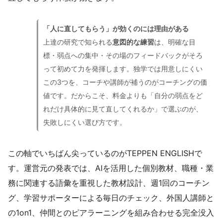
「人に直してもらう」が効くのには理由がある
上達の研究で知られる
意図的な練習
は、明確な目
標・弱点への集中・その場のフィードバックがそろ
って初めて力を発揮します。独学では用意しにくい
この3つを、コーチや講師が補うのがコーチングの価
値です。だからこそ、料金よりも「自分の弱点をど
れだけ具体的に見て直してくれるか」で選ぶのが、
失敗しにくい選び方です。
この軸でいちばん尖っているのがTEPPEN ENGLISHで
す。運営元の発表では、AIを活用した個別教材、職種・業
務に関連する語彙を重視した教材設計、週1回のコーチン
グ、学習サポーターによる毎日のチェック、外国人講師と
の1on1、仲間とのピアラーニングを組み合わせる完全没入