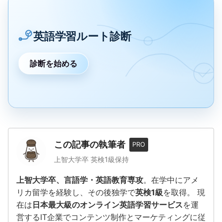
英語学習ルート診断
診断を始める
この記事の執筆者
PRO
上智大学卒 英検1級保持
上智大学卒、言語学・英語教育専攻
。在学中にアメ
リカ留学を経験し、その後独学で
英検1級
を取得。 現
在は
日本最大級のオンライン英語学習サービス
を運
営するIT企業でコンテンツ制作とマーケティングに従