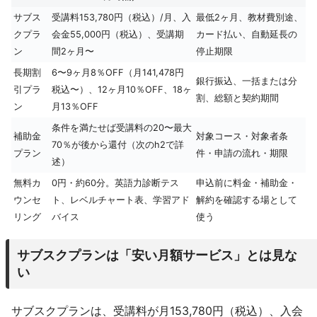
サブス
受講料153,780円（税込）/月、入
最低2ヶ月、教材費別途、
クプラ
会金55,000円（税込）、受講期
カード払い、自動延長の
ン
間2ヶ月〜
停止期限
長期割
6〜9ヶ月8％OFF（月141,478円
銀行振込、一括または分
引プラ
税込〜）、12ヶ月10％OFF、18ヶ
割、総額と契約期間
ン
月13％OFF
条件を満たせば受講料の20〜最大
補助金
対象コース・対象者条
70％が後から還付（次のh2で詳
プラン
件・申請の流れ・期限
述）
無料カ
0円・約60分。英語力診断テス
申込前に料金・補助金・
ウンセ
ト、レベルチャート表、学習アド
解約を確認する場として
リング
バイス
使う
サブスクプランは「安い月額サービス」とは見な
い
サブスクプランは、受講料が月153,780円（税込）、入会