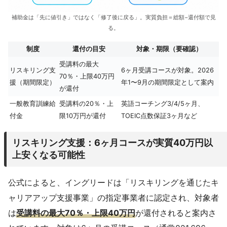
補助金は「先に値引き」ではなく「修了後に戻る」。実質負担＝総額−還付額で見
る。
制度
還付の目安
対象・期限（要確認）
受講料の最大
リスキリング支
6ヶ月受講コースが対象。2026
70％・上限40万円
援（期間限定）
年1〜9月の期間限定として案内
が還付
一般教育訓練給
受講料の20％・上
英語コーチング3/4/5ヶ月、
付金
限10万円が還付
TOEIC点数保証3ヶ月など
リスキリング支援：6ヶ月コースが実質40万円以
上安くなる可能性
公式によると、イングリードは「リスキリングを通じたキ
ャリアアップ支援事業」の指定事業者に認定され、対象者
は
受講料の最大70％・上限40万円
が還付されると案内さ