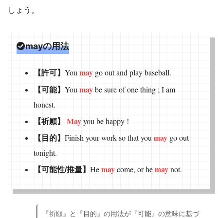
しょう。
mayの用法
may
You
go out and play baseball.
【許可】
may
You
be sure of one thing ; I am
【可能】
honest.
May
you be happy !
【祈願】
may
Finish your work so that you
go out
【目的】
tonight.
may
may
He
come, or he
not.
【可能性/推量】
『祈願』と『目的』の用法が『可能』の意味に基づ