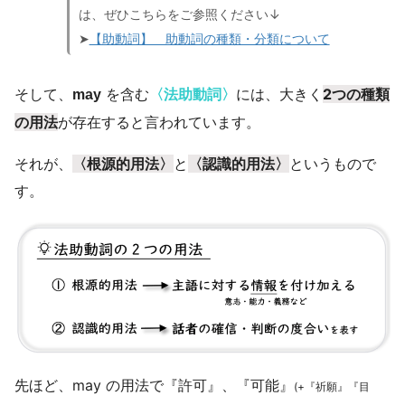
は、ぜひこちらをご参照ください↓
➤
【助動詞】 助動詞の種類・分類について
を含む
〈法助動詞〉
には、大きく
2つの種類
そして、
may
の用法
が存在すると言われています。
それが、
〈根源的用法〉
と
〈認識的用法〉
というもので
す。
先ほど、may の用法で『許可』、『可能』
(+『祈願』『目