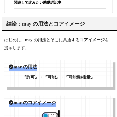
関連して読みたい助動詞記事
may
結論：
の用法とコアイメージ
may
はじめに、
の
用法
とそこに共通する
コアイメージ
を
提示します。
may
の用法
『許可』・『可能』・『可能性/推量』
may
のコアイメージ