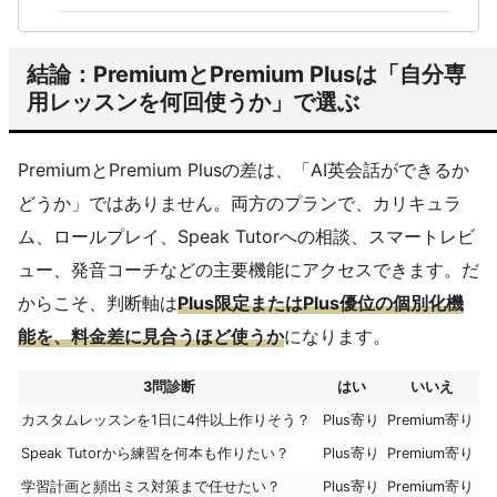
結論：PremiumとPremium Plusは「自分専
用レッスンを何回使うか」で選ぶ
PremiumとPremium Plusの差は、「AI英会話ができるか
どうか」ではありません。両方のプランで、カリキュラ
ム、ロールプレイ、Speak Tutorへの相談、スマートレビ
ュー、発音コーチなどの主要機能にアクセスできます。だ
からこそ、判断軸は
Plus限定またはPlus優位の個別化機
能を、料金差に見合うほど使うか
になります。
3問診断
はい
いいえ
カスタムレッスンを1日に4件以上作りそう？
Plus寄り
Premium寄り
Speak Tutorから練習を何本も作りたい？
Plus寄り
Premium寄り
学習計画と頻出ミス対策まで任せたい？
Plus寄り
Premium寄り