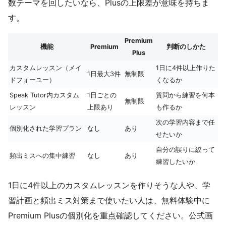
数テーマを回したいなら、Plusの上限差が意味を持ちま
す。
Premium
機能
Premium
判断のしかた
Plus
カスタムレッスン（メイ
1日に4件以上作りた
1日最大3件
無制限
ドフォーユー）
くなるか
Speak Tutor内カスタム
1日ごとの
質問から練習を何本
無制限
レッスン
上限あり
も作るか
次の学習内容まで任
個別化された学習プラン
なし
あり
せたいか
自分の誤りに絞って
頻出ミスへの集中練習
なし
あり
練習したいか
1日に4件以上のカスタムレッスンを作りそうな人や、学
習計画と頻出ミス対策まで使いたい人は、無料体験中に
Premium Plusの個別化を重点確認してください。公式画