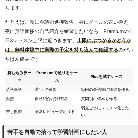
ちます。
たとえば、朝に会議の進捗報告、昼にメールの言い換え、
夜に英語面接の自己紹介を練習したいなら、Premiumの1
日3レッスン上限に近づきます。
上限にぶつかるかどうか
は、無料体験中に実際の予定を持ち込んで確認する
のがい
ちばん確実です。
持ち込みテー
Premiumで足りるケー
Plusを試すケース
マ
ス
英語会議
週1回の練習
毎回の会議前に練習を作る
面接
自己紹介だけ確認
質問別に何本も作る
弱点ごとにレッスン化した
苦手復習
通常レビューで足りる
い
苦手を自動で拾って学習計画にしたい人