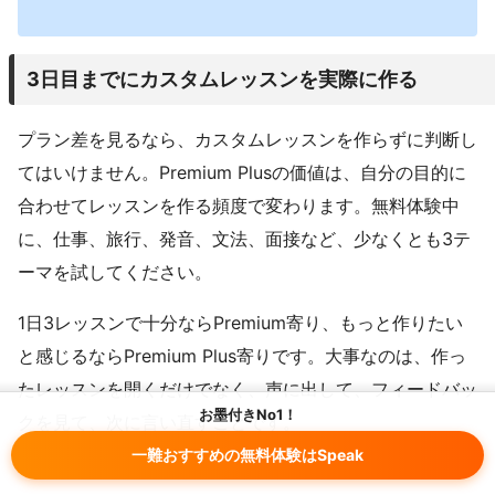
3日目までにカスタムレッスンを実際に作る
プラン差を見るなら、カスタムレッスンを作らずに判断し
てはいけません。Premium Plusの価値は、自分の目的に
合わせてレッスンを作る頻度で変わります。無料体験中
に、仕事、旅行、発音、文法、面接など、少なくとも3テ
ーマを試してください。
1日3レッスンで十分ならPremium寄り、もっと作りたい
と感じるならPremium Plus寄りです。大事なのは、作っ
たレッスンを開くだけでなく、声に出して、フィードバッ
お墨付きNo1！
クを見て、次に言い直すことです。
一難おすすめの無料体験はSpeak
日
試すこと
判断