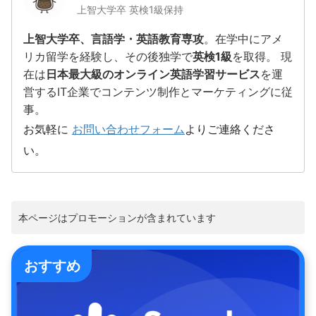
上智大学卒 英検1級保持
上智大学卒、言語学・英語教育専攻
。在学中にアメ
リカ留学を経験し、その後独学で
英検1級
を取得。 現
在は
日本最大級のオンライン英語学習サービス
を運
営するIT企業でコンテンツ制作とマーケティングに従
事。
お気軽に
お問い合わせフォーム
よりご連絡くださ
い。
本ページはプロモーションが含まれています
おすすめ