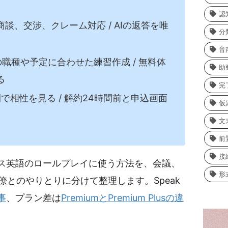
認
商談、交渉、クレーム対応 / AIの返答を唯
分
音
職種や予定に合わせた練習作成 / 無料体
助
る
完
間で相性を見る / 解約24時間前と申込画面
仮
文
前
接
ネス英語のロールプレイに使う方法を、会議、
形
とのやりとりに分けて整理します。Speak
事
、プラン差は
PremiumとPremium Plusの違