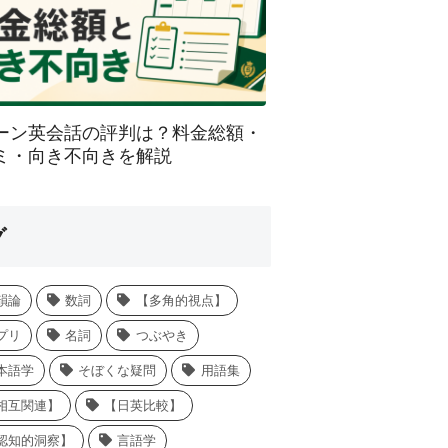
ーン英会話の評判は？料金総額・
ミ・向き不向きを解説
グ
韻論
数詞
【多角的視点】
プリ
名詞
つぶやき
本語学
そぼくな疑問
用語集
相互関連】
【日英比較】
認知的洞察】
言語学