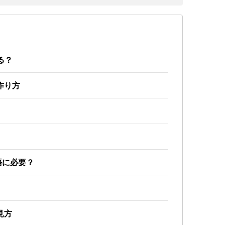
る？
作り方
英語に必要？
見方