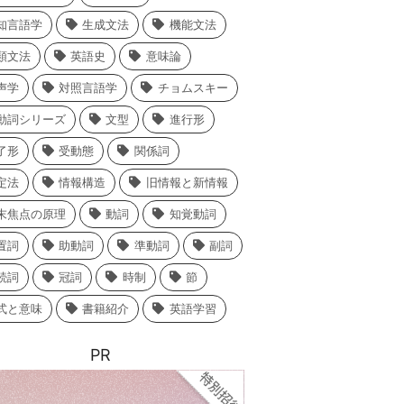
知言語学
生成文法
機能文法
類文法
英語史
意味論
声学
対照言語学
チョムスキー
動詞シリーズ
文型
進行形
了形
受動態
関係詞
定法
情報構造
旧情報と新情報
末焦点の原理
動詞
知覚動詞
置詞
助動詞
準動詞
副詞
続詞
冠詞
時制
節
式と意味
書籍紹介
英語学習
PR