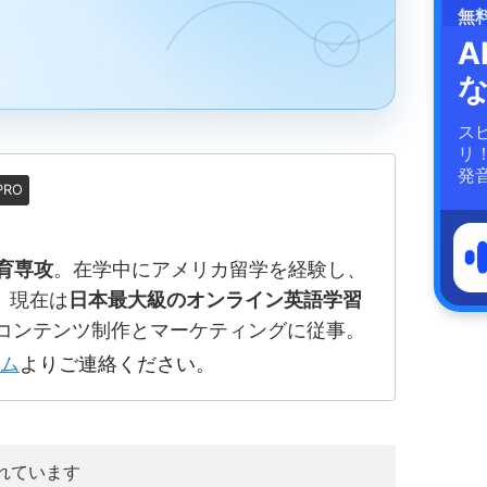
無
A
ス
リ
発
PRO
育専攻
。在学中にアメリカ留学を経験し、
 現在は
日本最大級のオンライン英語学習
でコンテンツ制作とマーケティングに従事。
ム
よりご連絡ください。
れています