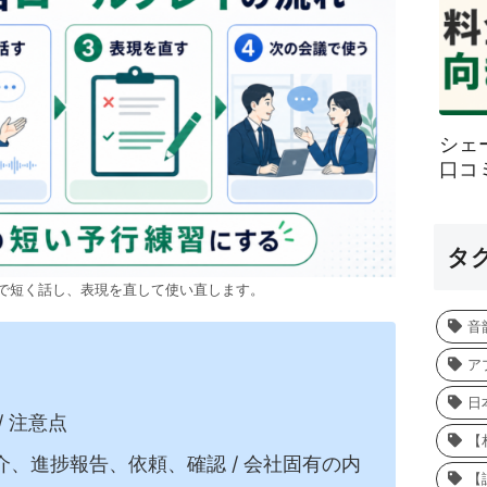
シェ
口コ
タ
で短く話し、表現を直して使い直します。
音
ア
日
/ 注意点
【
介、進捗報告、依頼、確認 / 会社固有の内
【