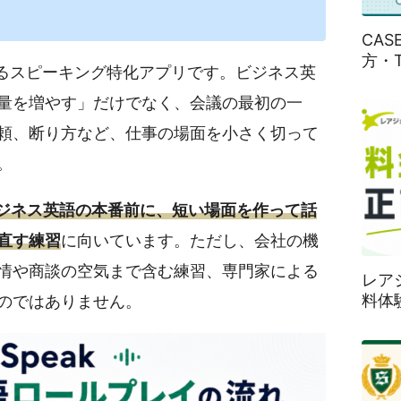
CA
方・
話せるスピーキング特化アプリです。ビジネス英
量を増やす」だけでなく、会議の最初の一
頼、断り方など、仕事の場面を小さく切って
。
ジネス英語の本番前に、短い場面を作って話
直す練習
に向いています。ただし、会社の機
情や商談の空気まで含む練習、専門家による
レア
料体
のではありません。