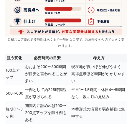
目標スコア別の必要時間はあくまで一般的な目安で、現在地ややり方で大きく変
わります。
狙う変化
必要時間の目安
考え方
おおよそ200〜300時間
現在地が低いほど伸びやすく、
100点ア
が目安と言われることが
高得点帯ほど時間がかかりやす
ップ
多い
い
一例として約225時間程
平日1〜1.5時間＋休日4〜5時間
500→600
度が挙げられる
なら、数ヶ月の見込み
期間内に詰めれば100〜
短期(1〜3
本番形式の演習と弱点補強に集
200点アップを狙う例も
ヶ月)
中する
ある