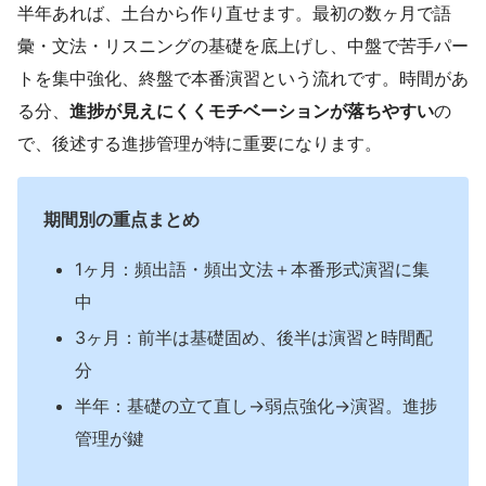
半年あれば、土台から作り直せます。最初の数ヶ月で語
彙・文法・リスニングの基礎を底上げし、中盤で苦手パー
トを集中強化、終盤で本番演習という流れです。時間があ
る分、
進捗が見えにくくモチベーションが落ちやすい
の
で、後述する進捗管理が特に重要になります。
期間別の重点まとめ
1ヶ月：頻出語・頻出文法＋本番形式演習に集
中
3ヶ月：前半は基礎固め、後半は演習と時間配
分
半年：基礎の立て直し→弱点強化→演習。進捗
管理が鍵