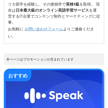
リカ留学を経験し、その後独学で
英検1級
を取得。 現
在は
日本最大級のオンライン英語学習サービス
を運
営するIT企業でコンテンツ制作とマーケティングに従
事。
お気軽に
お問い合わせフォーム
よりご連絡くださ
い。
本ページはプロモーションが含まれています
おすすめ