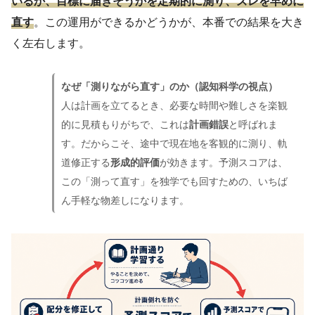
いるか、目標に届きそうかを定期的に測り、ズレを早めに
直す
。この運用ができるかどうかが、本番での結果を大き
く左右します。
なぜ「測りながら直す」のか（認知科学の視点）
人は計画を立てるとき、必要な時間や難しさを楽観
的に見積もりがちで、これは
計画錯誤
と呼ばれま
す。だからこそ、途中で現在地を客観的に測り、軌
道修正する
形成的評価
が効きます。予測スコアは、
この「測って直す」を独学でも回すための、いちば
ん手軽な物差しになります。