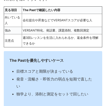
見る項目
The Pastで確認したい内容
向いている
会社提出や昇進などでVERSANTスコアが必要な人
人
強み
VERSANT特化、発話量、課題添削、複数回測定
週3回レッスンを生活に入れられるか、返金条件を理解
注意点
できるか
The Pastを優先しやすいケース
目標スコアと期限が決まっている
発音・流暢さ・即答力の弱点を短期で直した
い
独学より、添削と測定をセットで回したい