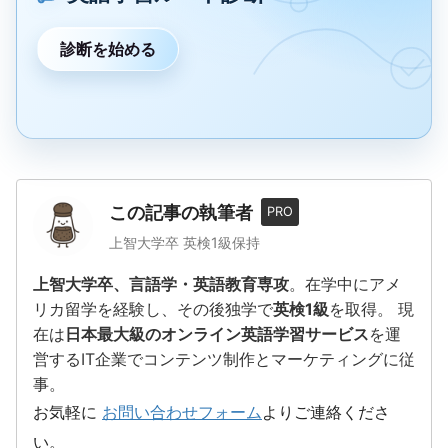
診断を始める
この記事の執筆者
PRO
上智大学卒 英検1級保持
上智大学卒、言語学・英語教育専攻
。在学中にアメ
リカ留学を経験し、その後独学で
英検1級
を取得。 現
在は
日本最大級のオンライン英語学習サービス
を運
営するIT企業でコンテンツ制作とマーケティングに従
事。
お気軽に
お問い合わせフォーム
よりご連絡くださ
い。