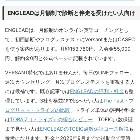
ENGLEADは月額制で診断と伴走を受けたい人向け
ENGLEADは、月額制のオンライン英語コーチングとし
て、初回診断やプログレステストにVersantまたはCASEC
を使う案内があります。月額153,780円、入会金55,000
円、解約金0円と公式ページに記載されています。
VERSANT特化ではありませんが、毎日のLINEフォロー、
週次カウンセリング、月次プログレステストを重視する人
には候補です。既存記事では
ENGLEADの評判・料金
も整
理しています。3社を横並びで比べたい人は
The Past・プ
ログリット・トライズの比較
、トライズ単体の評判や料金
は
TORAIZ（トライズ）の総合レビュー
、TOEIC点数保証
まで見たい人は
ENGLEADのTOEIC点数保証コース解説
も
参考になります。料金と2026年9月までの補助金で実質