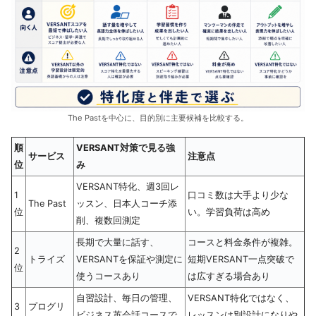
The Pastを中心に、目的別に主要候補を比較する。
順
VERSANT対策で見る強
サービス
注意点
位
み
VERSANT特化、週3回レ
1
口コミ数は大手より少な
The Past
ッスン、日本人コーチ添
位
い。学習負荷は高め
削、複数回測定
長期で大量に話す、
コースと料金条件が複雑。
2
トライズ
VERSANTを保証や測定に
短期VERSANT一点突破で
位
使うコースあり
は広すぎる場合あり
自習設計、毎日の管理、
VERSANT特化ではなく、
3
プログリ
ビジネス英会話コースで
レッスンは別設計になりや