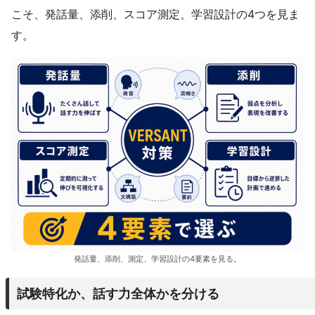
こそ、発話量、添削、スコア測定、学習設計の4つを見ま
す。
発話量、添削、測定、学習設計の4要素を見る。
試験特化か、話す力全体かを分ける