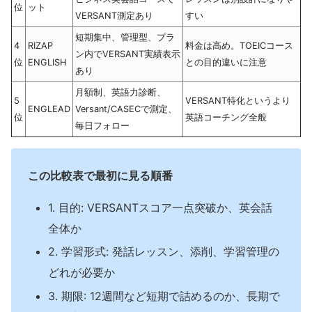
位
ット
VERSANT測定あり
すい
短期集中、管理型、プラ
4
RIZAP
料金は高め。TOEICコース
ン内でVERSANT実績表示
位
ENGLISH
との目的違いに注意
あり
月額制、英語力診断、
5
VERSANT特化というより
ENGLEAD
Versant/CASECで測定、
位
英語コーチング全般
毎日フォロー
この比較表で最初に見る順番
1. 目的: VERSANTスコア一点突破か、英会話
全体か
2. 学習形式: 発話レッスン、添削、学習管理の
どれが必要か
3. 期限: 12週間など短期で詰めるのか、長期で