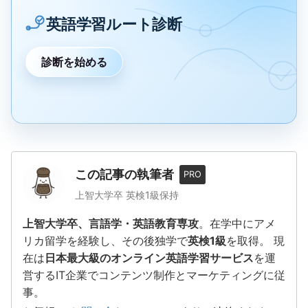
英語学習ルート診断
診断を始める
この記事の執筆者
PRO
上智大学卒 英検1級保持
上智大学卒、言語学・英語教育専攻
。在学中にアメ
リカ留学を経験し、その後独学で
英検1級
を取得。 現
在は
日本最大級のオンライン英語学習サービス
を運
営するIT企業でコンテンツ制作とマーケティングに従
事。