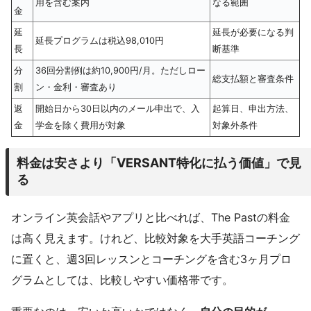
用を含む案内
なる範囲
金
延
延長が必要になる判
延長プログラムは税込98,010円
長
断基準
分
36回分割例は約10,900円/月。ただしロー
総支払額と審査条件
割
ン・金利・審査あり
返
開始日から30日以内のメール申出で、入
起算日、申出方法、
金
学金を除く費用が対象
対象外条件
料金は安さより「VERSANT特化に払う価値」で見
る
オンライン英会話やアプリと比べれば、The Pastの料金
は高く見えます。けれど、比較対象を大手英語コーチング
に置くと、週3回レッスンとコーチングを含む3ヶ月プロ
グラムとしては、比較しやすい価格帯です。