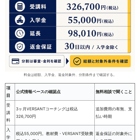
料金は総額、入学金、返金対象外、分割条件まで確認する。
項
公式情報ベースの確認点
無料相談で聞くこと
目
受
3ヶ月VERSANTコーチングは税込
追加費用の有無、支
講
326,700円
払い時期
料
入
税込55,000円。教材費・VERSANT受験費
返金保証の対象外に
学