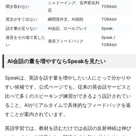
シャドーイング、音声変化判
聞き取れない
TORAbit
定
英文がすぐ出ない
瞬間英作文、AI添削
TORAbit
話す量が足りない
AI会話、ロールプレイ
Speak
発音をその場で直した
Speak /
発音フィードバック
い
TORAbit
AI会話の量を増やすならSpeakを見たい
Speakは、英語を話す量を増やしたい人にとって分かりや
すい候補です。公式ページでも、従来の英会話サービスと
比べて多くのスピーキング練習ができるよう設計されてい
ること、AIがリアルタイムで具体的なフィードバックを返
すことが案内されています。
英語学習では、教材を読むだけでは会話の反射神経は伸び