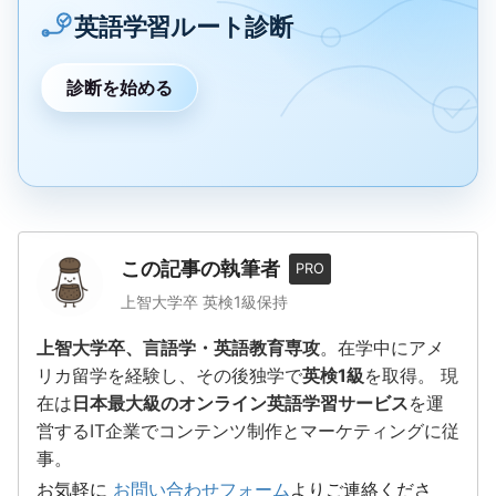
英語学習ルート診断
診断を始める
この記事の執筆者
PRO
上智大学卒 英検1級保持
上智大学卒、言語学・英語教育専攻
。在学中にアメ
リカ留学を経験し、その後独学で
英検1級
を取得。 現
在は
日本最大級のオンライン英語学習サービス
を運
営するIT企業でコンテンツ制作とマーケティングに従
事。
お気軽に
お問い合わせフォーム
よりご連絡くださ