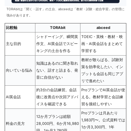
TORAbitは「聞く・話す」の土台、abceedは「教材・試験・総合学習」の管理に
強みがあります。
比較軸
TORAbit
abceed
シャドーイング、瞬間英
TOEIC・英検・教材・映
主な目的
作文、AI英会話でスピー
画・AI英会話をまとめて
キングの土台を作る
学習する
教材が散らばる、試験対
知識はあるのに聞き取れ
策を効率化したい、イン
向いている悩み
ない、話すと詰まる、発
プットも会話も同じアプ
音に自信がない
リで進めたい
約3分の会話練習。会話
ProプランでAI英会話が使
AI英会話
後に改善点や次回アドバ
える。教材学習と会話練
イスを確認できる
習を接続しやすい
Proプランは月あたり
12か月プランは総額
1,983円〜。公式資料では
料金の見方
28,000円、6か月16,980
1か月3,300円、1年
円、1か月3,780円