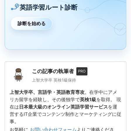
英語学習ルート診断
診断を始める
この記事の執筆者
PRO
上智大学卒 英検1級保持
上智大学卒、言語学・英語教育専攻
。在学中にアメ
リカ留学を経験し、その後独学で
英検1級
を取得。 現
在は
日本最大級のオンライン英語学習サービス
を運
営するIT企業でコンテンツ制作とマーケティングに従
事。
お気軽に
お問い合わせフォーム
よりご連絡くださ