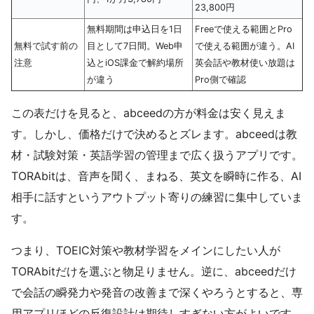
23,800円
無料期間は申込日を1日
Freeで使える範囲とPro
無料で試す前の
目として7日間。Web申
で使える範囲が違う。AI
注意
込とiOS課金で解約場所
英会話や教材使い放題は
が違う
Pro側で確認
この表だけを見ると、abceedの方が料金は安く見えま
す。しかし、価格だけで決めるとズレます。abceedは教
材・試験対策・英語学習の管理まで広く扱うアプリです。
TORAbitは、音声を聞く、まねる、英文を瞬時に作る、AI
相手に話すというアウトプット寄りの練習に集中していま
す。
つまり、TOEIC対策や教材学習をメインにしたい人が
TORAbitだけを選ぶと物足りません。逆に、abceedだけ
で会話の瞬発力や発音の改善まで深くやろうとすると、専
用アプリほどの反復設計は期待しすぎない方がよいです。