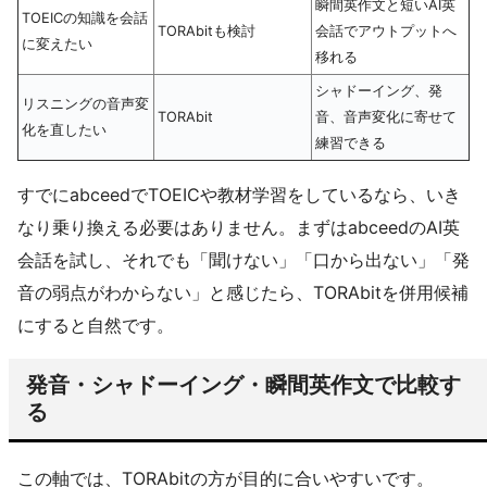
瞬間英作文と短いAI英
TOEICの知識を会話
TORAbitも検討
会話でアウトプットへ
に変えたい
移れる
シャドーイング、発
リスニングの音声変
TORAbit
音、音声変化に寄せて
化を直したい
練習できる
すでにabceedでTOEICや教材学習をしているなら、いき
なり乗り換える必要はありません。まずはabceedのAI英
会話を試し、それでも「聞けない」「口から出ない」「発
音の弱点がわからない」と感じたら、TORAbitを併用候補
にすると自然です。
発音・シャドーイング・瞬間英作文で比較す
る
この軸では、TORAbitの方が目的に合いやすいです。