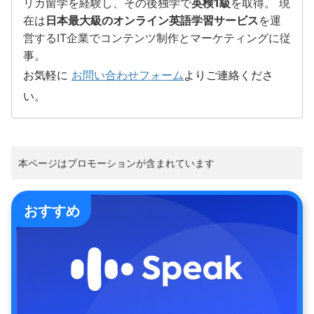
リカ留学を経験し、その後独学で
英検1級
を取得。 現
在は
日本最大級のオンライン英語学習サービス
を運
営するIT企業でコンテンツ制作とマーケティングに従
事。
お気軽に
お問い合わせフォーム
よりご連絡くださ
い。
本ページはプロモーションが含まれています
おすすめ