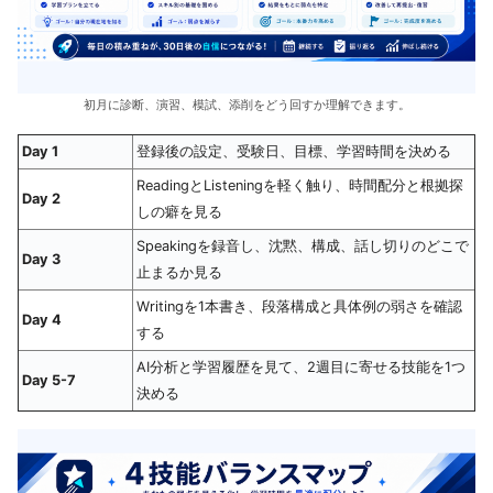
初月に診断、演習、模試、添削をどう回すか理解できます。
Day 1
登録後の設定、受験日、目標、学習時間を決める
ReadingとListeningを軽く触り、時間配分と根拠探
Day 2
しの癖を見る
Speakingを録音し、沈黙、構成、話し切りのどこで
Day 3
止まるか見る
Writingを1本書き、段落構成と具体例の弱さを確認
Day 4
する
AI分析と学習履歴を見て、2週目に寄せる技能を1つ
Day 5-7
決める