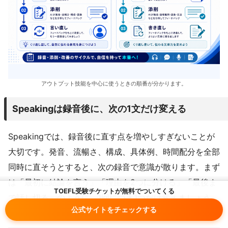
アウトプット技能を中心に使うときの順番が分かります。
Speakingは録音後に、次の1文だけ変える
Speakingでは、録音後に直す点を増やしすぎないことが
大切です。発音、流暢さ、構成、具体例、時間配分を全部
同時に直そうとすると、次の録音で意識が散ります。まず
は「最初に結論を言う」「理由を2つに分ける」「最後ま
TOEFL受験チケットが無料でついてくる
で話し切る」のように、1回につき1つだけ変えましょう。
公式サイトをチェックする