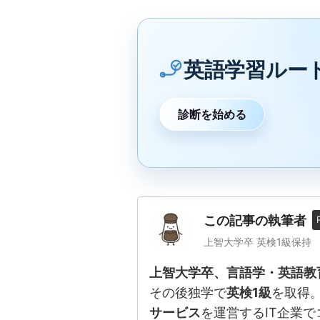
英語学習ルー
診断を始める
この記事の執筆者
上智大学卒 英検1級保持
上智大学卒、言語学・英語教
その後独学で
英検1級
を取得。
サービス
を運営するIT企業