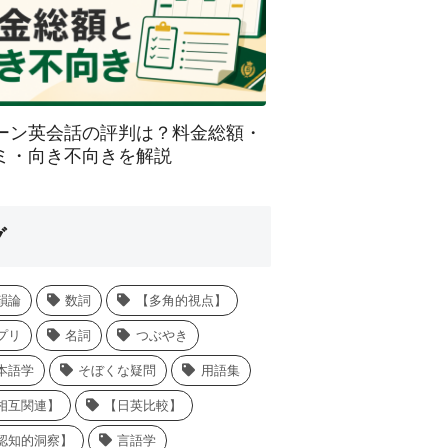
ーン英会話の評判は？料金総額・
ミ・向き不向きを解説
グ
韻論
数詞
【多角的視点】
プリ
名詞
つぶやき
本語学
そぼくな疑問
用語集
相互関連】
【日英比較】
認知的洞察】
言語学