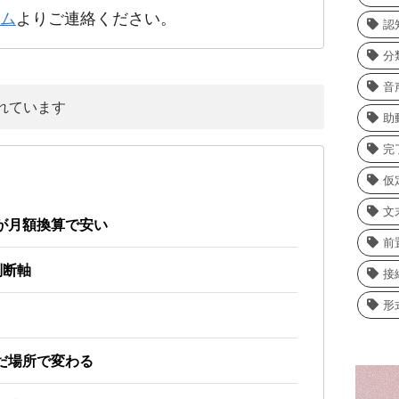
ム
よりご連絡ください。
認
分
音
れています
助
完
仮
文
いが月額換算で安い
前
判断軸
接
形
んだ場所で変わる