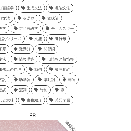
知言語学
生成文法
機能文法
類文法
英語史
意味論
声学
対照言語学
チョムスキー
動詞シリーズ
文型
進行形
了形
受動態
関係詞
定法
情報構造
旧情報と新情報
末焦点の原理
動詞
知覚動詞
置詞
助動詞
準動詞
副詞
続詞
冠詞
時制
節
式と意味
書籍紹介
英語学習
PR