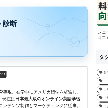
ト診断
シェ
口コ
タ
音
PRO
ア
日
育専攻
。在学中にアメリカ留学を経験し、
【
 現在は
日本最大級のオンライン英語学習
でコンテンツ制作とマーケティングに従事。
【