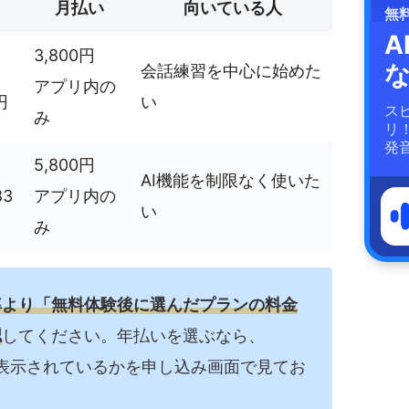
月払い
向いている人
無
A
3,800円
会話練習を中心に始めた
アプリ内の
円
い
ス
み
リ
発
5,800円
AI機能を制限なく使いた
3
アプリ内の
い
み
率より「無料体験後に選んだプランの料金
認
してください。年払いを選ぶなら、
0円が表示されているかを申し込み画面で見てお