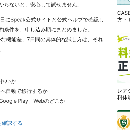
からないと、安心して試せません。
CA
方・
9日にSpeak公式サイトと公式ヘルプで確認し
約条件を、申し込み順にまとめました。
usの細かな機能差、7日間の具体的な試し方は、それ
。
年払いか
レア
ンへ自動で移行するか
料体
oogle Play、Webのどこか
を確認する