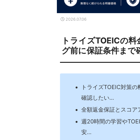
2026.07.06
トライズTOEICの
グ前に保証条件まで
トライズTOEIC対策
確認したい…
全額返金保証とスコア
週20時間の学習やTO
安…