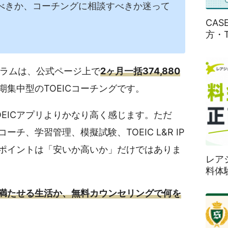
べきか、コーチングに相談すべきか迷って
CA
方・
ログラムは、公式ページ上で
2ヶ月一括374,880
期集中型のTOEICコーチングです。
EICアプリよりかなり高く感じます。ただ
チ、学習管理、模擬試験、TOEIC L&R IP
ポイントは「安いか高いか」だけではありま
レア
料体
満たせる生活か、無料カウンセリングで何を