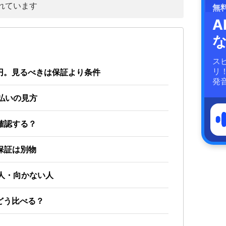
れています
無
A
ス
リ
0円。見るべきは保証より条件
発
割払いの見方
確認する？
保証は別物
る人・向かない人
とどう比べる？