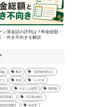
ーン英会話の評判は？料金総額・
ミ・向き不向きを解説
グ
韻論
数詞
【多角的視点】
プリ
名詞
つぶやき
本語学
そぼくな疑問
用語集
相互関連】
【日英比較】
認知的洞察】
言語学