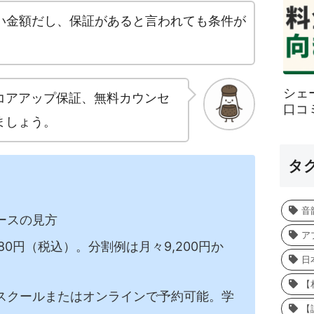
大きい金額だし、保証があると言われても条件が
シェ
コアアップ保証、無料カウンセ
口コ
ましょう。
タ
音
ースの見方
ア
880円（税込）。分割例は月々9,200円か
日
【
スクールまたはオンラインで予約可能。学
【