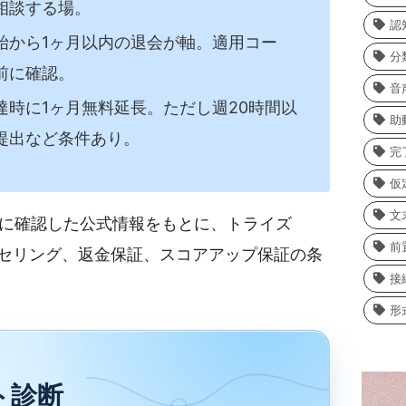
相談する場。
認
始から1ヶ月以内の退会が軸。適用コー
分
前に確認。
音
達時に1ヶ月無料延長。ただし週20時間以
助
提出など条件あり。
完
仮
文
2日に確認した公式情報をもとに、トライズ
前
ンセリング、返金保証、スコアアップ保証の条
接
形
ト診断