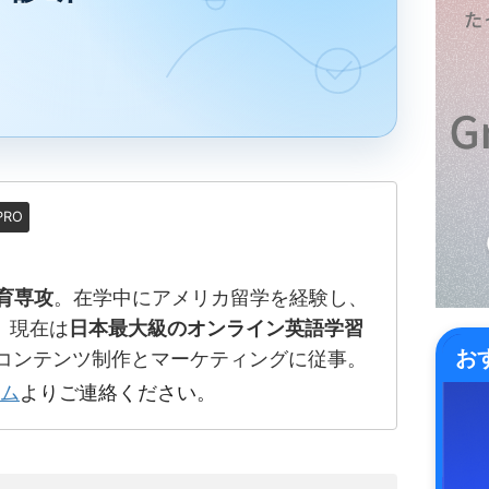
PRO
育専攻
。在学中にアメリカ留学を経験し、
 現在は
日本最大級のオンライン英語学習
お
でコンテンツ制作とマーケティングに従事。
ム
よりご連絡ください。