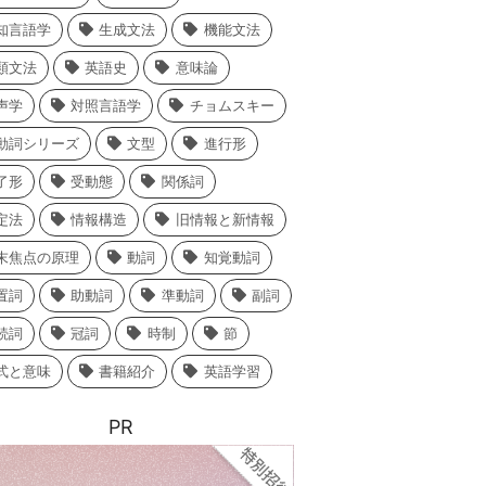
知言語学
生成文法
機能文法
類文法
英語史
意味論
声学
対照言語学
チョムスキー
動詞シリーズ
文型
進行形
了形
受動態
関係詞
定法
情報構造
旧情報と新情報
末焦点の原理
動詞
知覚動詞
置詞
助動詞
準動詞
副詞
続詞
冠詞
時制
節
式と意味
書籍紹介
英語学習
PR