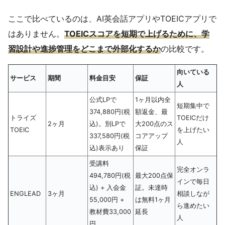
ここで比べているのは、AI英会話アプリやTOEICアプリで
はありません。
TOEICスコアを短期で上げるために、学
習設計や進捗管理をどこまで外部化するか
の比較です。
向いている
サービス
期間
料金目安
保証
人
公式LPで
1ヶ月以内全
短期集中で
374,880円(税
額返金、最
トライズ
TOEICだけ
2ヶ月
込)。別LPで
大200点のス
TOEIC
を上げたい
337,580円(税
コアアップ
人
込)表示あり
保証
受講料
完全オンラ
494,780円(税
最大200点保
インで毎日
込) + 入会金
証。未達時
ENGLEAD
3ヶ月
相談しなが
55,000円 +
は無料1ヶ月
ら進めたい
教材費33,000
延長
人
円