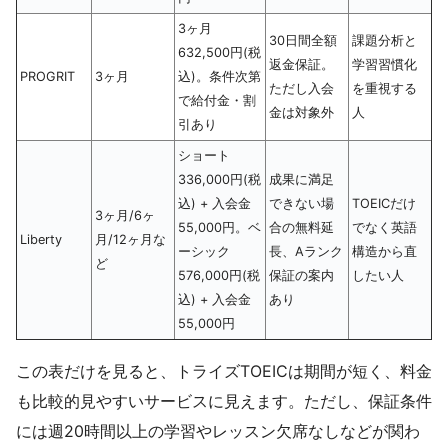
3ヶ月
30日間全額
課題分析と
632,500円(税
返金保証。
学習習慣化
PROGRIT
3ヶ月
込)。条件次第
ただし入会
を重視する
で給付金・割
金は対象外
人
引あり
ショート
336,000円(税
成果に満足
込) + 入会金
できない場
TOEICだけ
3ヶ月/6ヶ
55,000円。ベ
合の無料延
でなく英語
Liberty
月/12ヶ月な
ーシック
長、Aランク
構造から直
ど
576,000円(税
保証の案内
したい人
込) + 入会金
あり
55,000円
この表だけを見ると、トライズTOEICは期間が短く、料金
も比較的見やすいサービスに見えます。ただし、保証条件
には週20時間以上の学習やレッスン欠席なしなどが関わ