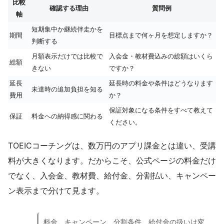
比較
確認する理由
質問例
軸
短期集中か継続伴走かを
期間
目標点まで何ヶ月を想定しますか？
判断する
月額表示だけでは比較で
入会金・教材費込みの総額はいくら
総額
きない
ですか？
延長
延長時の料金や条件はどうなります
未達時の追加負担を知る
費用
か？
保証対象になる条件をすべて教えて
保証
料金への納得感に関わる
ください。
TOEICコーチングは、数万円のアプリ課金とは違い、受講
料が大きくなります。だからこそ、公式ページの料金だけ
でなく、入会金、教材費、給付金、分割払い、キャンペー
ン表示まで分けて見ます。
料金、キャンペーン、分割条件、給付金の扱いは変