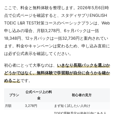
ここで、料金と無料体験を整理します。2026年5月6日時
点で公式ページを確認すると、スタディサプリENGLISH
TOEIC L&R TEST対策コースのベーシックプランは、Web
申し込みの場合、月額3,278円、6ヶ月パックは一括
18,348円、12ヶ月パックは一括32,736円と案内されてい
ます。料金やキャンペーンは変わるため、申し込み直前に
は必ず公式表示を確認してください。
初心者にとって大事なのは、
いきなり長期パックを選ぶか
どうかではなく、無料体験で学習順が自分に合うかを確か
めること
です。
公式ページ上の料
プラン
初心者の見方
金
月額
3,278円
まず短く試したい人向け
TOEIC受験予定が半年以内にある人