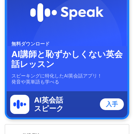
無料ダウンロード
AI講師と恥ずかしくない英会
話レッスン
スピーキングに特化したAI英会話アプリ！
発音や英単語も学べる
AI英会話
入手
スピーク