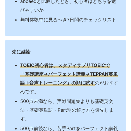
abceedと比較したとき、初心者はどちらを選
びやすいか
無料体験中に見るべき7日間のチェックリスト
先に結論
TOEIC初心者は、スタディサプリTOEICで
「基礎講座→パーフェクト講義→TEPPAN英単
語→音声トレーニング」の順に試す
のがおすす
めです。
500点未満なら、実戦問題集よりも基礎英文
法・基礎英単語・Part別の解き方を優先しま
す。
500点前後なら、苦手Partをパーフェクト講義