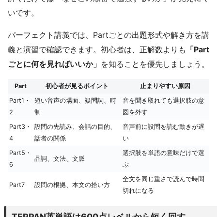
いです。
パーフェクト講義では、Partごとの出題形式や解き方を講
義と演習で確認できます。初心者は、正解数よりも
「Part
ごとに何を見ればいいか」
を知ることを優先しましょう。
Part
初心者が見るポイント
止まりやすい原因
Part1・
短い音声の場面、疑問詞、時
音を聞き取れても選択肢の意
2
制
図を外す
Part3・
設問の先読み、会話の目的、
音声前に設問を読む動きが遅
4
話者の関係
い
Part5・
選択肢を単語の意味だけで選
品詞、文法、文脈
6
ぶ
全文を同じ重さで読んで時間
Part7
設問の根拠、本文の拾い方
切れになる
TEPPAN英単語は600点レベルから短く回す