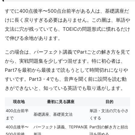
すでに400点後半〜500点台前半がある人は、基礎講座だ
けに長く戻りすぎる必要はありません。この層は、単語や
文法に穴が残っていても、TOEICの問題形式に慣れるだけ
で伸びる余地があります。
この場合は、パーフェクト講義でPartごとの解き方を見て
から、実戦問題集を少しずつ混ぜます。特に初心者は、
Part7を最初から最後まで読もうとして時間切れになりや
すいです。Part3・4でも、音声を聞く前に設問を読む動
きができないと、知っている英語でも取り逃がします。
現在地
最初に見る講座
目的
400点台前半
単語・文法の穴を小さ
基礎講座、基礎英文法
まで
くする
400点後半〜
パーフェクト講義、TEPPAN英
Part別の解き方と頻出
500点前後
単語
語を固める