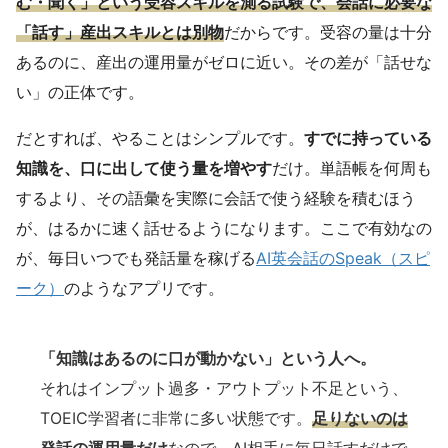
む・聞く」という受容スキルを測る試験で、会話に必要な
「話す」産出スキルとは別物
だからです。受容の量は十分
あるのに、産出の運用量がゼロに近い。その差が「話せな
い」の正体です。
だとすれば、やることはシンプルです。
すでに持っている
知識を、口に出して使う量を増やす
だけ。単語帳を何周も
するより、その語彙を実際に会話で使う経験を積むほう
が、はるかに速く話せるようになります。ここで有効なの
が、毎日いつでも発話量を稼げる
AI英会話のSpeak（スピ
ーク）
のようなアプリです。
「知識はあるのに口が動かない」という人へ。
それはインプット過多・アウトプット不足という、
TOEIC学習者に非常に多い状態です。
足りないのは
発話の運用量だけ
なので、AI相手に毎日話すだけで