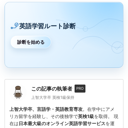
英語学習ルート診断
診断を始める
この記事の執筆者
PRO
上智大学卒 英検1級保持
上智大学卒、言語学・英語教育専攻
。在学中にアメ
リカ留学を経験し、その後独学で
英検1級
を取得。 現
在は
日本最大級のオンライン英語学習サービス
を運