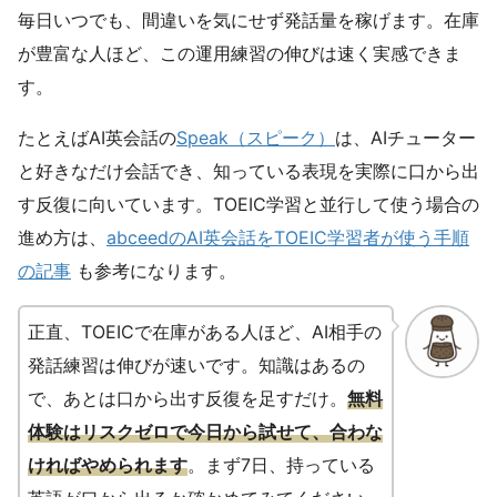
毎日いつでも、間違いを気にせず発話量を稼げます。在庫
が豊富な人ほど、この運用練習の伸びは速く実感できま
す。
たとえばAI英会話の
Speak（スピーク）
は、AIチューター
と好きなだけ会話でき、知っている表現を実際に口から出
す反復に向いています。TOEIC学習と並行して使う場合の
進め方は、
abceedのAI英会話をTOEIC学習者が使う手順
の記事
も参考になります。
正直、TOEICで在庫がある人ほど、AI相手の
発話練習は伸びが速いです。知識はあるの
で、あとは口から出す反復を足すだけ。
無料
体験はリスクゼロで今日から試せて、合わな
ければやめられます
。まず7日、持っている