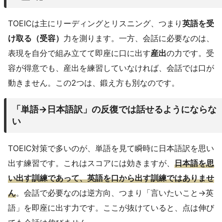
TOEICは主にリーディングとリスニング、つまり
英語を受
け取る（受容）
力を測ります。一方、会話に必要なのは、
表現を自分で組み立てて即座に口に出す
産出
の力です。受
容が得意でも、産出を練習していなければ、会話では口が
動きません。この2つは、鍛え方も別なのです。
「単語→日本語訳」の反復では話せるようにならな
い
TOEIC対策で多いのが、単語を見て瞬時に日本語訳を思い
出す練習です。これはスコアには効きますが、
日本語を思
い出す訓練であって、英語を口から出す訓練ではありませ
ん
。会話で必要なのは逆方向、つまり「言いたいこと→英
語」を即座に出す力です。ここが抜けていると、点は伸び