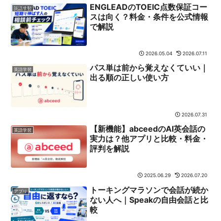
ENGLEADのTOEIC点数保証コー
英語学習
スは向く？料金・条件を公式情報
で解説
2026.05.04
2026.07.11
パス単は前から覚えなくていい｜
英語学習
出る順の正しい使い方
2026.07.31
【新機能】abceedのAI英会話の
英語学習
実力は？他アプリと比較・料金・
評判を解説
2025.06.29
2026.07.20
トーキングマラソンで会話が続か
アプリ
ない人へ｜Speakの自由会話と比
較