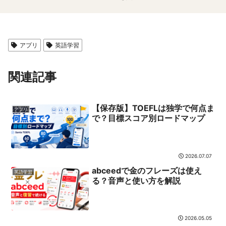
アプリ
英語学習
関連記事
【保存版】TOEFLは独学で何点ま
アプリ
で？目標スコア別ロードマップ
2026.07.07
abceedで金のフレーズは使え
英語学習
る？音声と使い方を解説
2026.05.05