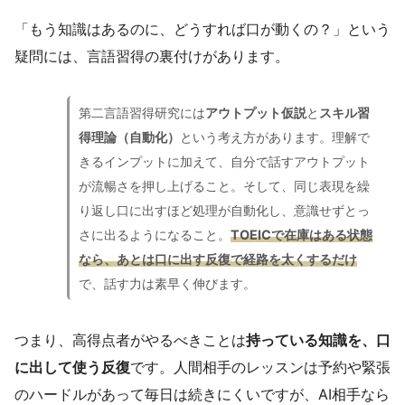
「もう知識はあるのに、どうすれば口が動くの？」という
疑問には、言語習得の裏付けがあります。
第二言語習得研究には
アウトプット仮説
と
スキル習
得理論（自動化）
という考え方があります。理解で
きるインプットに加えて、自分で話すアウトプット
が流暢さを押し上げること。そして、同じ表現を繰
り返し口に出すほど処理が自動化し、意識せずとっ
さに出るようになること。
TOEICで在庫はある状態
なら、あとは口に出す反復で経路を太くするだけ
で、話す力は素早く伸びます。
つまり、高得点者がやるべきことは
持っている知識を、口
に出して使う反復
です。人間相手のレッスンは予約や緊張
のハードルがあって毎日は続きにくいですが、AI相手なら