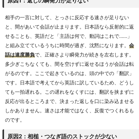
原因1：返しの瞬発力が足りない
相手の一言に対して、とっさに反応する速さが足りない
と、間があいて会話が止まります。日本語なら反射的に返
せることも、英語だと「主語は何で、動詞はこれで……」
と組み立てているうちに時間が過ぎ、沈黙になります。
会
話は速度勝負
で、正確さより瞬発力が続きを左右します。
多少ぎこちなくても、間を空けずに返せるほうが会話は転
がるのです。ここで起きているのは、頭の中での「翻訳」
です。日本語で考えてから英語に訳しているため、どうし
ても一拍遅れる。この遅れをなくすには、翻訳を挟まずに
反応が出るところまで、決まった返しを口に染み込ませる
しかありません。速さは才能ではなく、反復でつくれるも
のです。
原因2：相槌・つなぎ語のストックが少ない