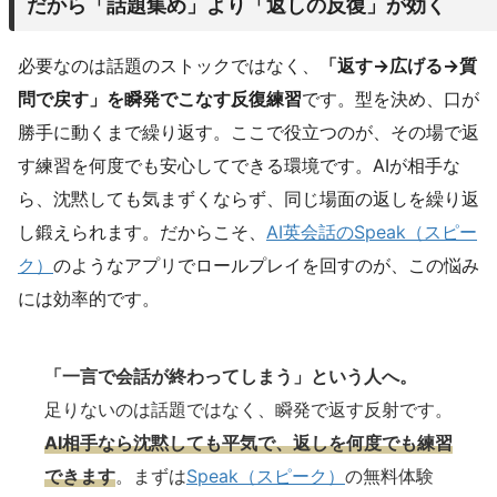
だから「話題集め」より「返しの反復」が効く
必要なのは話題のストックではなく、
「返す→広げる→質
問で戻す」を瞬発でこなす反復練習
です。型を決め、口が
勝手に動くまで繰り返す。ここで役立つのが、その場で返
す練習を何度でも安心してできる環境です。AIが相手な
ら、沈黙しても気まずくならず、同じ場面の返しを繰り返
し鍛えられます。だからこそ、
AI英会話のSpeak（スピー
ク）
のようなアプリでロールプレイを回すのが、この悩み
には効率的です。
「一言で会話が終わってしまう」という人へ。
足りないのは話題ではなく、瞬発で返す反射です。
AI相手なら沈黙しても平気で、返しを何度でも練習
できます
。まずは
Speak（スピーク）
の無料体験