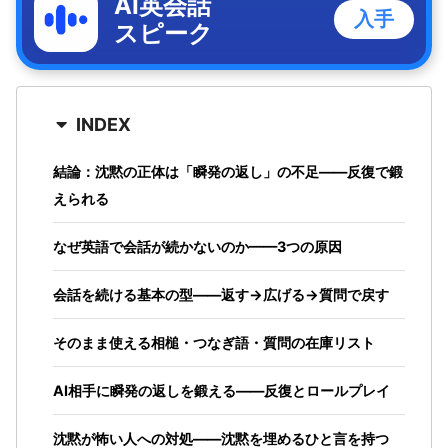
AI英会話
入手
スピーク
INDEX
結論：沈黙の正体は「瞬発の返し」の不足——反復で鍛
えられる
なぜ英語で会話が続かないのか——3つの原因
会話を続ける基本の型——返す→広げる→質問で戻す
そのまま使える相槌・つなぎ語・質問の在庫リスト
AI相手に瞬発の返しを鍛える——反復とロールプレイ
沈黙が怖い人への対処——沈黙を埋めるひと言を持つ