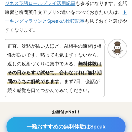
ジネス英語ロールプレイ活用記事
も参考になります。会話
練習と瞬間英作文アプリの違いを比べておきたい人は、
ト
ーキングマラソンとSpeakの比較記事
も見ておくと選びや
すくなります。
正直、沈黙が怖い人ほど、AI相手の練習は相
性が良いです。黙っても気まずくないから、
返しの反射づくりに集中できる。
無料体験は
その日からすぐ試せて、合わなければ無料期
間のうちに解約できます
。まず7日、会話が
続く感覚を口でつかんでみてください。
お墨付きNo1！
一難おすすめの無料体験はSpeak