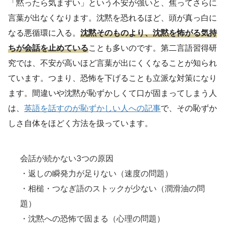
「黙ったら気まずい」という不安が強いと、焦ってさらに
言葉が出なくなります。沈黙を恐れるほど、頭が真っ白に
なる悪循環に入る。
沈黙そのものより、沈黙を怖がる気持
ちが会話を止めている
ことも多いのです。第二言語習得研
究では、不安が高いほど言葉が出にくくなることが知られ
ています。つまり、恐怖を下げることも立派な対策になり
ます。間違いや沈黙が恥ずかしくて口が固まってしまう人
は、
英語を話すのが恥ずかしい人への記事
で、その恥ずか
しさ自体をほどく方法を扱っています。
会話が続かない3つの原因
・返しの瞬発力が足りない（速度の問題）
・相槌・つなぎ語のストックが少ない（潤滑油の問
題）
・沈黙への恐怖で固まる（心理の問題）