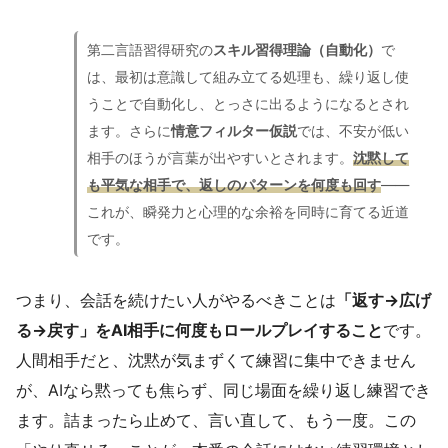
第二言語習得研究の
スキル習得理論（自動化）
で
は、最初は意識して組み立てる処理も、繰り返し使
うことで自動化し、とっさに出るようになるとされ
ます。さらに
情意フィルター仮説
では、不安が低い
相手のほうが言葉が出やすいとされます。
沈黙して
も平気な相手で、返しのパターンを何度も回す
——
これが、瞬発力と心理的な余裕を同時に育てる近道
です。
つまり、会話を続けたい人がやるべきことは
「返す→広げ
る→戻す」をAI相手に何度もロールプレイすること
です。
人間相手だと、沈黙が気まずくて練習に集中できません
が、AIなら黙っても焦らず、同じ場面を繰り返し練習でき
ます。詰まったら止めて、言い直して、もう一度。この