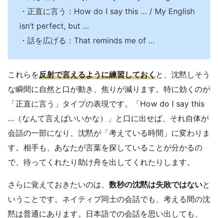
・正直に言う：How do I say this … / My English
isn’t perfect, but …
・話を広げる：That reminds me of …
これらを
反射で言えるように練習しておく
と、沈黙しそう
な瞬間に自然と口が動き、焦りが減ります。特に効くのが
「正直に言う」タイプの表現です。「How do I say this
…（なんて言えばいいかな）」と口に出せば、それ自体が
会話の一部になり、沈黙が「考えている時間」に変わりま
す。相手も、あなたが言葉を探していることが分かるの
で、待ってくれたり助け舟を出してくれたりします。
さらに覚えておきたいのは、
数秒の沈黙は失敗ではない
と
いうことです。ネイティブ同士の会話でも、考える間の沈
黙は普通にあります。日本語での会話を思い出しても、