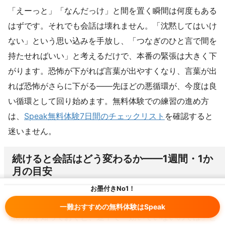
「えーっと」「なんだっけ」と間を置く瞬間は何度もある
はずです。それでも会話は壊れません。「沈黙してはいけ
ない」という思い込みを手放し、「つなぎのひと言で間を
持たせればいい」と考えるだけで、本番の緊張は大きく下
がります。恐怖が下がれば言葉が出やすくなり、言葉が出
れば恐怖がさらに下がる——先ほどの悪循環が、今度は良
い循環として回り始めます。無料体験での練習の進め方
は、
Speak無料体験7日間のチェックリスト
を確認すると
迷いません。
続けると会話はどう変わるか——1週間・1か
月の目安
お墨付きNo1！
反復を始めてから、会話がどう変わっていくのか。変化の
一難おすすめの無料体験はSpeak
道のりを知っておくと、途中で「効いていないのでは」と