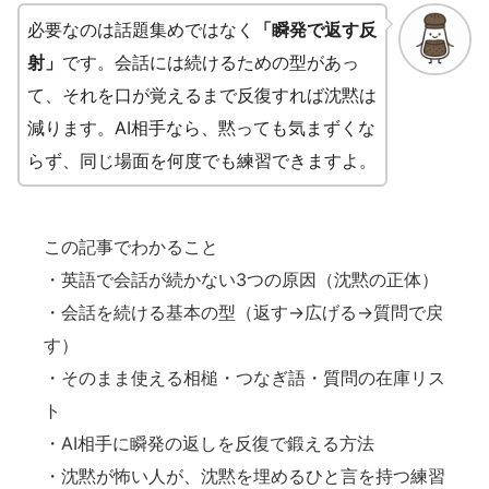
必要なのは話題集めではなく
「瞬発で返す反
射」
です。会話には続けるための型があっ
て、それを口が覚えるまで反復すれば沈黙は
減ります。AI相手なら、黙っても気まずくな
らず、同じ場面を何度でも練習できますよ。
この記事でわかること
・英語で会話が続かない3つの原因（沈黙の正体）
・会話を続ける基本の型（返す→広げる→質問で戻
す）
・そのまま使える相槌・つなぎ語・質問の在庫リス
ト
・AI相手に瞬発の返しを反復で鍛える方法
・沈黙が怖い人が、沈黙を埋めるひと言を持つ練習