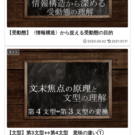
【受動態】〈情報構造〉から捉える受動態の目的
2020.04.02
2021.01.11
英文法
【文型】第3文型↔第4文型 意味の違い①