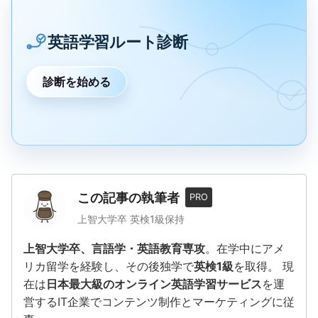
英語学習ルート診断
診断を始める
この記事の執筆者
PRO
上智大学卒 英検1級保持
上智大学卒、言語学・英語教育専攻
。在学中にアメ
リカ留学を経験し、その後独学で
英検1級
を取得。 現
在は
日本最大級のオンライン英語学習サービス
を運
営するIT企業でコンテンツ制作とマーケティングに従