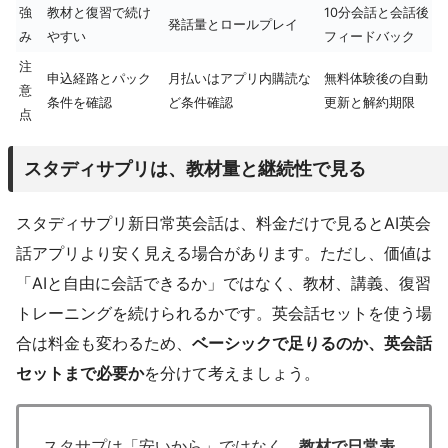
強
教材と復習で続け
10分会話と会話後
発話量とロールプレイ
み
やすい
フィードバック
注
申込経路とパック
月払いはアプリ内購読な
無料体験後の自動
意
条件を確認
ど条件確認
更新と解約期限
点
スタディサプリは、教材量と継続性で見る
スタディサプリ新日常英会話は、料金だけで見るとAI英会
話アプリより安く見える場合があります。ただし、価値は
「AIと自由に会話できるか」ではなく、教材、講義、復習
トレーニングを続けられるかです。英会話セットを使う場
合は料金も変わるため、
ベーシックで足りるのか、英会話
セットまで必要か
を分けて考えましょう。
スタサプは「安いから」ではなく、
教材で日常表