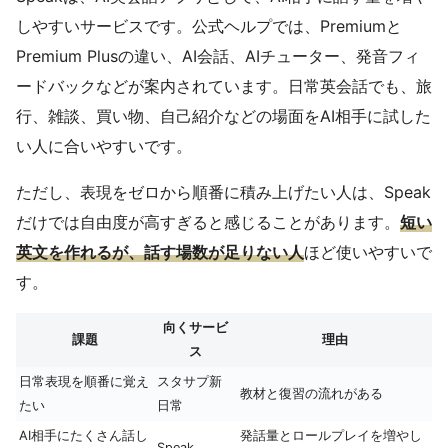
しやすいサービスです。公式ヘルプでは、Premiumと
Premium Plusの違い、AI会話、AIチューター、発音フィ
ードバックなどが案内されています。日常英会話でも、旅
行、雑談、買い物、自己紹介などの場面をAI相手に試した
い人に合いやすいです。
ただし、表現をゼロから順番に積み上げたい人は、Speak
だけでは自由度が高すぎると感じることがあります。
短い
英文を作れるが、話す場数が足りない人
ほど使いやすいで
す。
向くサービ
課題
理由
ス
日常表現を順番に覚え
スタサプ新
教材と復習の流れがある
たい
日常
AI相手にたくさん話し
発話量とロールプレイを増やし
Speak