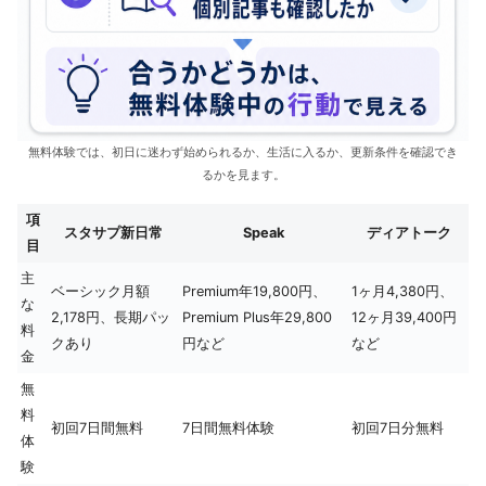
無料体験では、初日に迷わず始められるか、生活に入るか、更新条件を確認でき
るかを見ます。
項
スタサプ新日常
Speak
ディアトーク
目
主
ベーシック月額
Premium年19,800円、
1ヶ月4,380円、
な
2,178円、長期パッ
Premium Plus年29,800
12ヶ月39,400円
料
クあり
円など
など
金
無
料
初回7日間無料
7日間無料体験
初回7日分無料
体
験