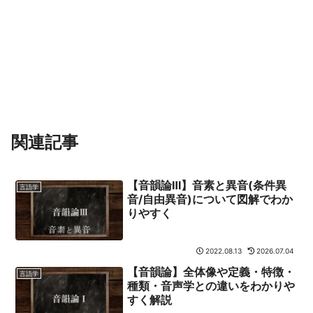
関連記事
【音韻論Ⅲ】音素と異音(条件異
言語学
音/自由異音)について図解でわか
りやすく
2022.08.13
2026.07.04
【音韻論】全体像や定義・特徴・
言語学
種類・音声学との違いをわかりや
すく解説