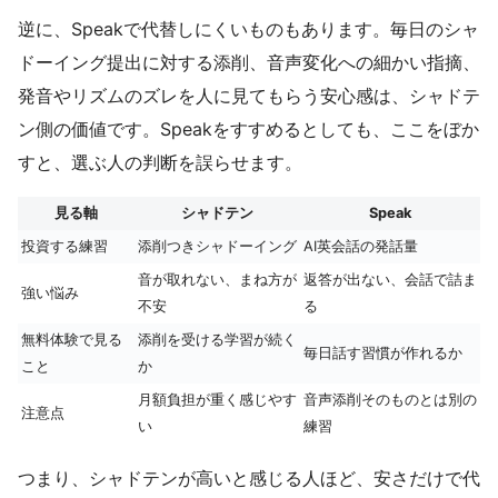
逆に、Speakで代替しにくいものもあります。毎日のシャ
ドーイング提出に対する添削、音声変化への細かい指摘、
発音やリズムのズレを人に見てもらう安心感は、シャドテ
ン側の価値です。Speakをすすめるとしても、ここをぼか
すと、選ぶ人の判断を誤らせます。
見る軸
シャドテン
Speak
投資する練習
添削つきシャドーイング
AI英会話の発話量
音が取れない、まね方が
返答が出ない、会話で詰ま
強い悩み
不安
る
無料体験で見る
添削を受ける学習が続く
毎日話す習慣が作れるか
こと
か
月額負担が重く感じやす
音声添削そのものとは別の
注意点
い
練習
つまり、シャドテンが高いと感じる人ほど、安さだけで代