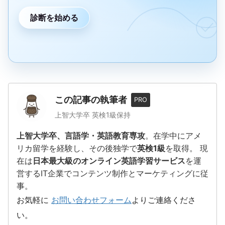
診断を始める
この記事の執筆者
PRO
上智大学卒 英検1級保持
上智大学卒、言語学・英語教育専攻
。在学中にアメ
リカ留学を経験し、その後独学で
英検1級
を取得。 現
在は
日本最大級のオンライン英語学習サービス
を運
営するIT企業でコンテンツ制作とマーケティングに従
事。
お気軽に
お問い合わせフォーム
よりご連絡くださ
い。