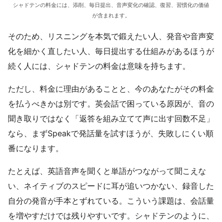
シャドテンの料金には、添削、毎日提出、音声変化の確認、復習、習慣化の価値
が含まれます。
そのため、リスニングを本気で鍛えたい人、発音や音声変
化を細かく直したい人、毎日提出する仕組みがあるほうが
続く人には、シャドテンの料金は意味を持ちます。
ただし、料金に理由があることと、今のあなたがその料金
を払うべきかは別です。英会話で困っている原因が、音の
聞き取りではなく「返答を組み立てて声に出す回数不足」
なら、まずSpeakで発話量を試すほうが、失敗しにくい順
番になります。
たとえば、英語音声を聞くと単語がつながって聞こえな
い、ネイティブのスピードに耳が追いつかない、録音した
自分の発音が手本とずれている。こういう課題は、会話量
を増やすだけでは残りやすいです。シャドテンのように、