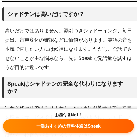
シャドテンは高いだけですか？
高いだけではありません。添削つきシャドーイング、毎日
提出、音声変化の確認などに価値があります。英語の音を
本気で直したい人には候補になります。ただし、会話で返
せないことが主な悩みなら、先にSpeakで発話量を試すほ
うが目的に近いです。
Speakはシャドテンの完全な代わりになります
か？
完全な代わりではありません。SpeakはAI英会話で話す量
お墨付きNo1！
を増やすサービスです。シャドテンのように、シャドーイ
ング提出に対して添削を受ける練習とは違います。代替で
一難おすすめの無料体験はSpeak
はなく、投資先が違うと考えてください。