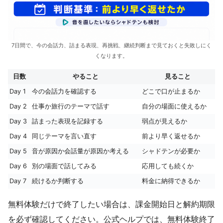
7日間で、今の会話力、詰まる表現、再挑戦、継続判断まで見ておくと失敗しにく
くなります。
日数
やること
見ること
Day 1
今の会話力を確認する
どこで口が止まるか
Day 2
仕事か旅行のテーマで話す
自分の場面に使えるか
Day 3
詰まった表現を記録する
弱点が見えるか
Day 4
同じテーマを言い直す
前より早く返せるか
Day 5
音が原因か会話量が原因か考える
シャドテンが必要か
Day 6
別の場面で話してみる
応用しても続くか
Day 7
続けるか判断する
料金に納得できるか
無料体験だけで終了したい場合は、課金開始日と解約期限
を必ず確認してください。公式ヘルプでは、無料体験終了