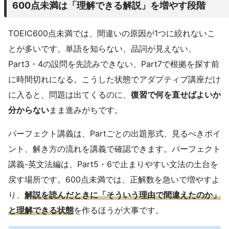
600点未満は「理解できる解説」を増やす段階
TOEIC600点未満では、間違いの原因が1つに絞れないこ
とが多いです。単語を知らない、品詞が見えない、
Part3・4の設問を先読みできない、Part7で根拠を探す前
に時間切れになる。こうした状態でアダプティブ講座だけ
に入ると、問題は出てくるのに、
復習で何を直せばよいか
分からない
まま進みがちです。
パーフェクト講義は、Partごとの出題形式、見るべきポイ
ント、解き方の流れを講義で確認できます。パーフェクト
講義-英文法編は、Part5・6で止まりやすい文法の土台を
戻す場所です。600点未満では、正解数を急いで増やすよ
り、
解説を読んだときに「そういう理由で間違えたのか」
と理解できる状態
を作るほうが大事です。