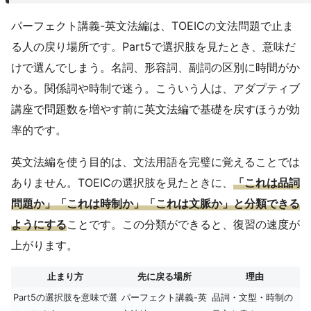
パーフェクト講義-英文法編は、TOEICの文法問題で止ま
る人の戻り場所です。Part5で選択肢を見たとき、意味だ
けで選んでしまう。名詞、形容詞、副詞の区別に時間がか
かる。関係詞や時制で迷う。こういう人は、アダプティブ
講座で問題数を増やす前に英文法編で基礎を戻すほうが効
率的です。
英文法編を使う目的は、文法用語を完璧に覚えることでは
ありません。TOEICの選択肢を見たときに、
「これは品詞
問題か」「これは時制か」「これは文脈か」と分類できる
ようにする
ことです。この分類ができると、復習の速度が
上がります。
止まり方
先に戻る場所
理由
Part5の選択肢を意味で選
パーフェクト講義-英
品詞・文型・時制の