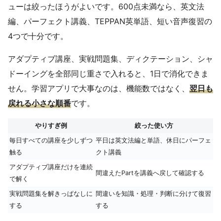
ューは絞ったほうがよいです。600点未満なら、英文法
編、パーフェクト講義、TEPPAN英単語、短い音声復習の
4つで十分です。
アダプティブ講座、実戦問題集、ディクテーション、シャ
ドーイングを全部同じ重さで入れると、1日で消化できま
せん。学習アプリで大事なのは、機能数ではなく、
翌日も
戻れる小さな順番
です。
やりすぎ例
絞った使い方
毎日すべての講座を少しずつ
平日は英文法編と単語、休日にパーフェ
触る
クト講義
アダプティブ講座だけを連続
間違えたPartを講義へ戻して確認する
で解く
実戦問題集を解きっぱなしに
間違いを知識・処理・判断に分けて復習
する
する