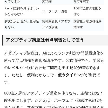
んでしまう
文法編
見方を戻す
Part別に何を見ればよい
TOEIC全体の地図を
パーフェクト講義
か分からない
作る
解説は分かるが、量が足
実戦問題集 / アダプ
演習量と弱点補強を
りない
ティブ講座
増やす
アダプティブ講座は弱点演習として使う
アダプティブ講座は、AIによるランク判定や問題最適化を
使って弱点補強を進める講座です。公式情報でも、学習者
のレベルや正誤に合わせて問題を出す趣旨が確認できま
す。ただし、便利だからこそ、
使うタイミング
が重要で
す。
600点未満でアダプティブ講座を使うなら、主役ではなく
確認用にします。たとえば、パーフェクト講義でPart2を
学んだ後に、アダプティブ講座で同じPartの弱点を軽く見