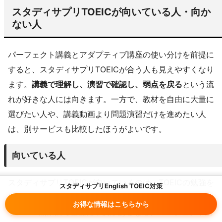
スタディサプリTOEICが向いている人・向か
ない人
パーフェクト講義とアダプティブ講座の使い分けを前提に
すると、スタディサプリTOEICが合う人も見えやすくなり
ます。
講義で理解し、演習で確認し、弱点を戻る
という流
れが好きな人には向きます。一方で、教材を自由に大量に
選びたい人や、講義動画より問題演習だけを進めたい人
は、別サービスも比較したほうがよいです。
向いている人
スタディサプリTOEICが向いているのは、TOEICの勉強を
スタディサプリEnglish TOEIC対策
始めたいけれど、何から手をつけるべきか迷っている人で
お得な情報はこちらから
す。600点未満で基礎に不安があるなら、パーフェクト講